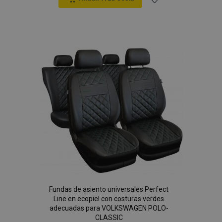
mage-cache-sessid
1
Adobe Inc.
www.vtvauto.es
Añadir
a la
Lista
de
Deseos
mage-messages
1
Adobe Inc.
www.vtvauto.es
Fundas de asiento universales Perfect
Line en ecopiel con costuras verdes
adecuadas para VOLKSWAGEN POLO-
CLASSIC