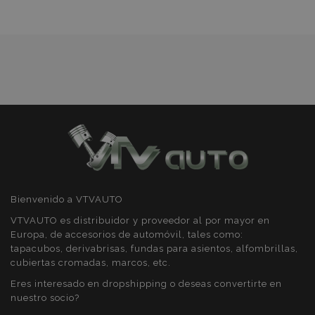
de
contenido en e
análisis de sitios
navegador par
que las páginas
Deseos
_gid
1 día
Google
se carguen má
Google
Analytics
rápido.
LLC
establece esta
.vtvauto.es
cookie.
Almacena y
actualiza un
valor único par
cada página
visitada y se
utiliza para
contar y
rastrear páginas
vistas.
_ga_5REJF36KHW
.vtvauto.es
1 año 1 mes
Google
Analytics utiliza
esta cookie par
mantener el
Bienvenido a VTVAUTO
estado de la
sesión.
VTVAUTO es distribuidor y proveedor al por mayor en
Europa, de accesorios de automóvil, tales como:
tapacubos, derivabrisas, fundas para asientos, alfombrillas,
cubiertas cromadas, marcos, etc.
Eres interesado en dropshipping o deseas convertirte en
nuestro socio?