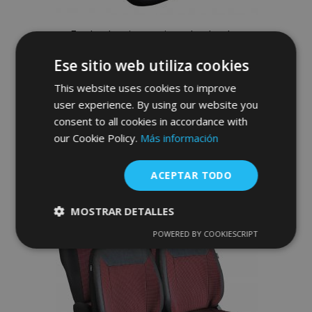
Fundas de asiento universales de tela
ROYAL azules adecuadas para
Ese sitio web utiliza cookies
Volkswagen Polo Classic
This website uses cookies to improve
62,00 €
user experience. By using our website you
consent to all cookies in accordance with
Anadir A La Cesta
our Cookie Policy.
Más información
Añadir
ACEPTAR TODO
a la
Lista
MOSTRAR DETALLES
POWERED BY COOKIESCRIPT
de
Cookies
Cookies de
estrictamente
rendimiento
necesarias
Deseos