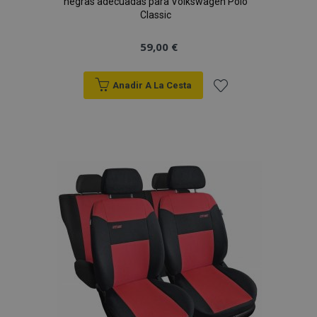
negras adecuadas para Volkswagen Polo
Classic
59,00 €
Anadir A La Cesta
Añadir
a la
Lista
de
Deseos