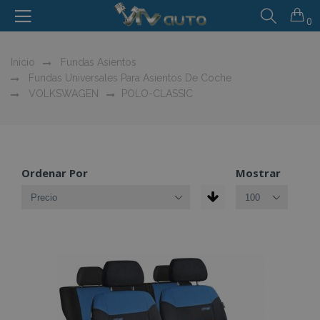
0
Inicio
Fundas Asientos
Fundas Universales Para Asientos De Coche
VOLKSWAGEN
POLO-CLASSIC
Ordenar Por
Mostrar