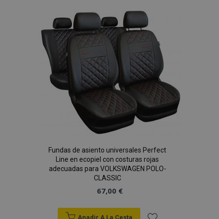
Lista
de
Deseos
X-Magento-Vary
59 
Adobe Inc.
58 s
www.vtvauto.es
Fundas de asiento universales Perfect
Line en ecopiel con costuras rojas
adecuadas para VOLKSWAGEN POLO-
CLASSIC
67,00 €
Anadir A La Cesta