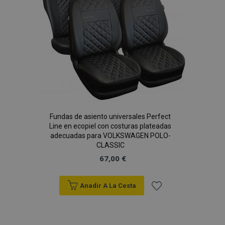
de
Deseos
section_data_ids
1
Adobe Inc.
www.vtvauto.es
Fundas de asiento universales Perfect
PHPSESSID
59 
PHP.net
Line en ecopiel con costuras plateadas
49 s
.vtvauto.es
adecuadas para VOLKSWAGEN POLO-
Política de Privacidad de Google
CLASSIC
67,00 €
Anadir A La Cesta
Añadir
a la