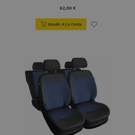
62,00 €
Anadir A La Cesta
Añadir
a la
Lista
de
Deseos