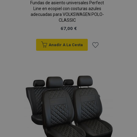
Fundas de asiento universales Perfect
Line en ecopiel con costuras azules
adecuadas para VOLKSWAGEN POLO-
CLASSIC
67,00 €
mage-translation-file-version
S
Adobe Inc.
www.vtvauto.es
Anadir A La Cesta
Añadir
a la
Lista
de
Deseos
recently_viewed_product_previous
1
Adobe Inc.
www.vtvauto.es
recently_compared_product
1
Adobe Inc.