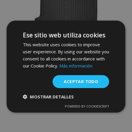
Ese sitio web utiliza cookies
This website uses cookies to improve
user experience. By using our website you
consent to all cookies in accordance with
Alfombra de goma del maletero DryZone
our Cookie Policy.
Más información
para VOLKSWAGEN BORA I sedan 1998-
2005 (no cabe en el suelo del maletero
doble)
ACEPTAR TODO
36,95 €
MOSTRAR DETALLES
Anadir A La Cesta
POWERED BY COOKIESCRIPT
Cookies
Cookies de
Añadir
estrictamente
rendimiento
necesarias
a la