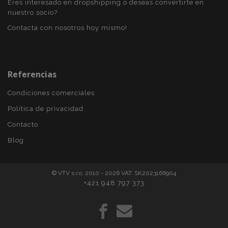
Eres interesado en dropshipping o deseas convertirte en
nuestro socio?
Contacta con nosotros hoy mismo!
section_data_ids
1
Adobe Inc.
www.vtvauto.es
Referencias
Condiciones comerciales
Política de privacidad
Contacto
PHPSESSID
59 
PHP.net
Blog
49 s
.vtvauto.es
Política de Privacidad de Google
© VTV s.r.o. 2010 - 2026 VAT: SK2023166904
+421 948 797 373