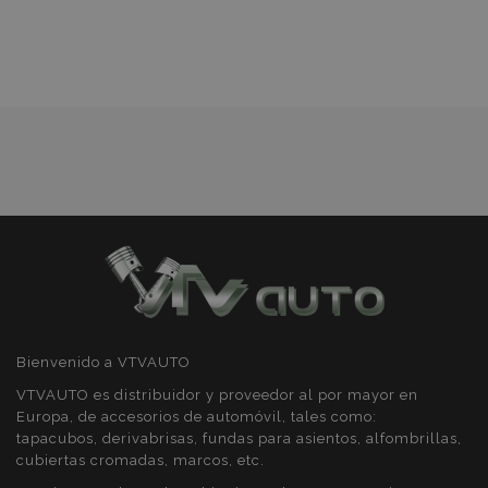
Lista
Cookies de
Cookies de
preferencias
funcionalidad
de
Deseos
Cookies estrictamente necesarias
Cookies de rendimiento
Cookies de preferencias
Cookies de funcionalidad
Strictly necessary cookies allow core website
functionality such as user login and account
Bienvenido a VTVAUTO
management. The website cannot be used
properly without strictly necessary cookies.
VTVAUTO es distribuidor y proveedor al por mayor en
Europa, de accesorios de automóvil, tales como:
Proveedor
/
Nombre
Venc
Dominio
tapacubos, derivabrisas, fundas para asientos, alfombrillas,
cubiertas cromadas, marcos, etc.
recently_viewed_product
1
Adobe Inc.
www.vtvauto.es