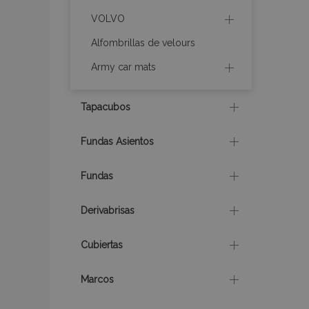
VOLVO
recently_compare
Alfombrillas de velours
Army car mats
product_data_sto
Tapacubos
CookieScriptConse
Fundas Asientos
mage-translation-f
Fundas
Derivabrisas
recently_viewed_p
Cubiertas
recently_compare
Marcos