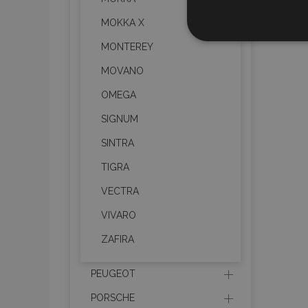
MOKKA X
Cookies
estrictame
MONTEREY
necesaria
MOVANO
OMEGA
SIGNUM
SINTRA
Cooki
TIGRA
VECTRA
Strictly necessary c
be used properly wit
VIVARO
Nombre
ZAFIRA
recently_viewed_p
PEUGEOT
PORSCHE
section_data_ids