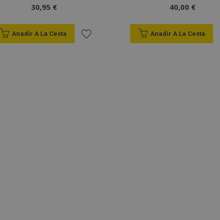
30,95 €
40,00 €
Anadir A La Cesta
Anadir A La Cesta
Añadir
a la
Lista
de
Deseos