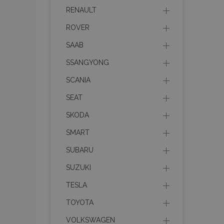
RENAULT
ROVER
PHPSESSID
SAAB
SSANGYONG
SCANIA
SEAT
X-Magento-Vary
SKODA
SMART
mage-cache-sessi
SUBARU
SUZUKI
TESLA
mage-messages
TOYOTA
VOLKSWAGEN