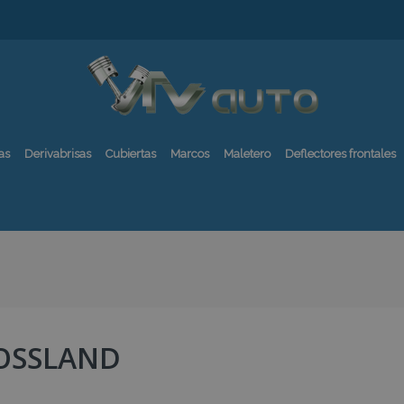
as
Derivabrisas
Cubiertas
Marcos
Maletero
Deflectores frontales
OSSLAND