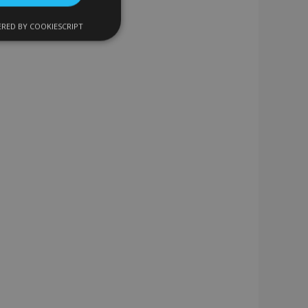
RED BY COOKIESCRIPT
Cookies de
uncionalidad
encias
. The website cannot
 de productos
acilitar la
cífica del cliente
niciadas por el