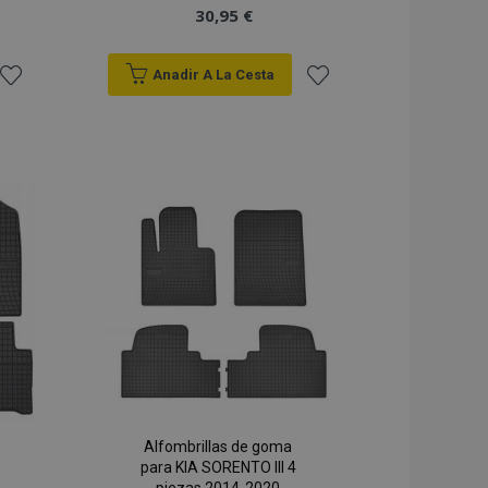
30,95 €
Anadir A La Cesta
Añadir
Añadir
a la
a la
Lista
Lista
de
de
Deseos
Deseos
Alfombrillas de goma
para KIA SORENTO III 4