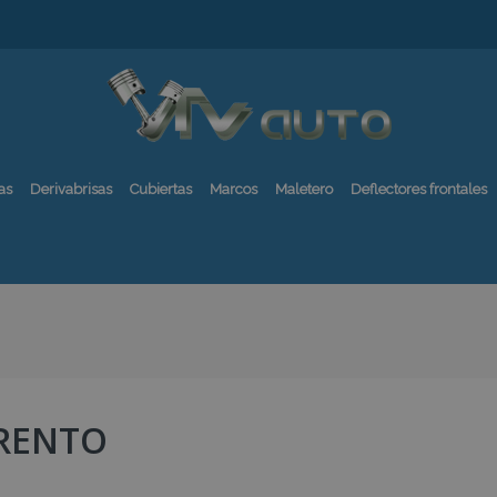
as
Derivabrisas
Cubiertas
Marcos
Maletero
Deflectores frontales
RENTO