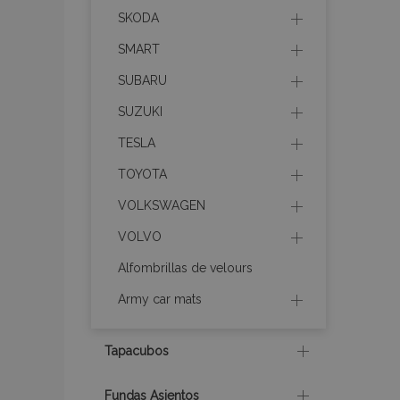
SKODA
SMART
SUBARU
X-Magento-Vary
SUZUKI
TESLA
mage-cache-sessi
TOYOTA
VOLKSWAGEN
VOLVO
mage-messages
Alfombrillas de velours
Army car mats
recently_compare
Tapacubos
Fundas Asientos
product_data_sto