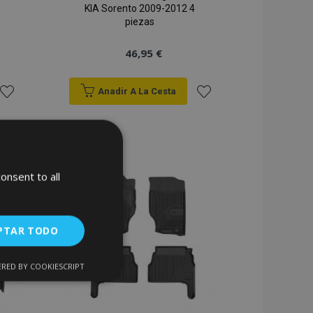
KIA Sorento 2009-2012 4
piezas
46,95 €
Anadir A La Cesta
Añadir
Añadir
a la
a la
Lista
Lista
onsent to all
de
de
Deseos
Deseos
PTAR TODO
RED BY COOKIESCRIPT
Cookies de
uncionalidad