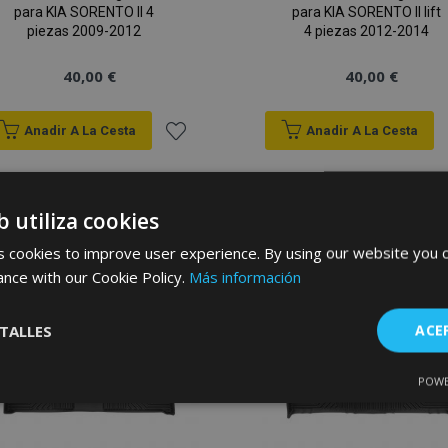
para KIA SORENTO II 4
para KIA SORENTO II lift
piezas 2009-2012
4 piezas 2012-2014
40,00 €
40,00 €
Anadir A La Cesta
Anadir A La Cesta
Añadir
a la
b utiliza cookies
Lista
 cookies to improve user experience. By using our website you c
ance with our Cookie Policy.
Más información
de
Deseos
TALLES
ACE
POWE
Cookies de
Cookies de
nte
rendimiento
preferencias
f
s