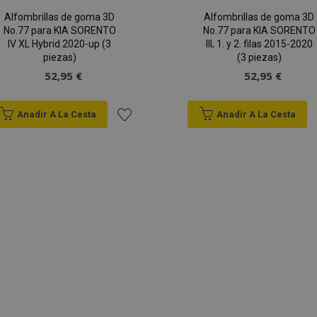
Alfombrillas de goma 3D
Alfombrillas de goma 3D
No.77 para KIA SORENTO
No.77 para KIA SORENTO
IV XL Hybrid 2020-up (3
III, 1. y 2. filas 2015-2020
piezas)
(3 piezas)
52,95 €
52,95 €
es estrictamente necesarias
Cookies de rendimiento
Cookies de prefer
Cookies de funcionalidad
Anadir A La Cesta
Anadir A La Cesta
ookies allow core website functionality such as user login and account management
Añadir
hout strictly necessary cookies.
Proveedor
/
a la
Vencimiento
Descripción
Dominio
roduct
1 día
Almacena ID de productos
Adobe Inc.
Lista
vistos recientemente para f
www.vtvauto.es
navegación.
de
1 día
Almacena información espe
Adobe Inc.
relacionada con acciones i
www.vtvauto.es
Deseos
comprador, como mostrar l
información de pago, etc.
59 minutos
Cookie generada por apli
PHP.net
49 segundos
el lenguaje PHP. Este es u
.vtvauto.es
propósito general que se u
mantener las variables de 