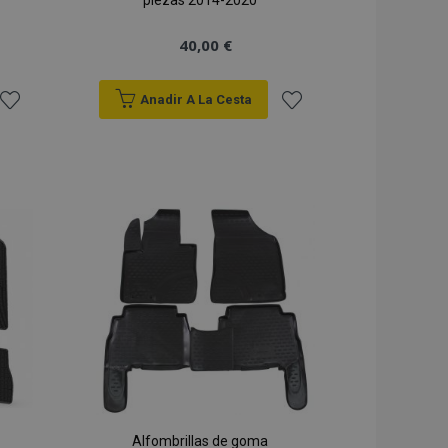
piezas 2014-2020
40,00 €
Anadir A La Cesta
Añadir
Añadir
a la
a la
Lista
Lista
de
de
Deseos
Deseos
Alfombrillas de goma