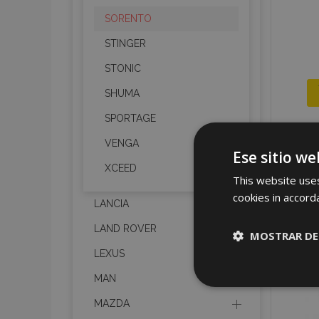
SORENTO
STINGER
STONIC
SHUMA
SPORTAGE
VENGA
Ese sitio we
XCEED
This website uses
cookies in accord
LANCIA
LAND ROVER
MOSTRAR DE
LEXUS
Cookies
MAN
estrictame
necesaria
MAZDA