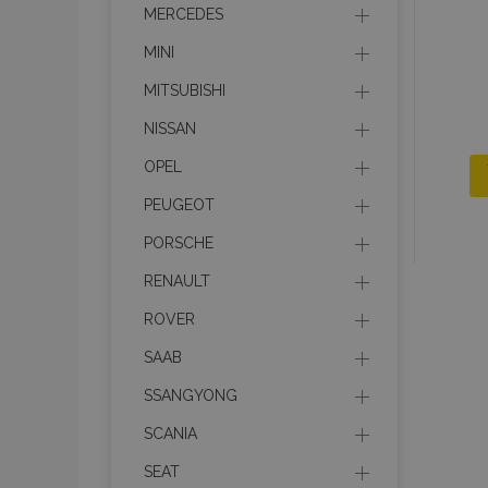
MERCEDES
MINI
MITSUBISHI
Cooki
NISSAN
OPEL
Strictly necessary c
PEUGEOT
be used properly wit
PORSCHE
Nombre
RENAULT
recently_viewed_p
ROVER
SAAB
section_data_ids
SSANGYONG
SCANIA
PHPSESSID
SEAT