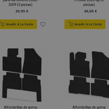
para Kia Sorento 2002-
HYBRID 2020-up (4
2009 (3 piezas)
piezas)
30,95 €
40,00 €
Anadir A La Cesta
Anadir A La Cesta
Añadir
a la
Lista
de
Deseos
Alfombrillas de goma
Alfombrillas de goma