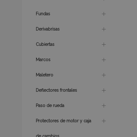
Fundas
CookieScriptConse
Derivabrisas
mage-translation-f
Cubiertas
Marcos
recently_viewed_p
Maletero
recently_compare
Deflectores frontales
Paso de rueda
Nombre
Nombre
Provee
Protectores de motor y caja
Nombre
Domini
_gat
form_key
IDE
Google
de cambios