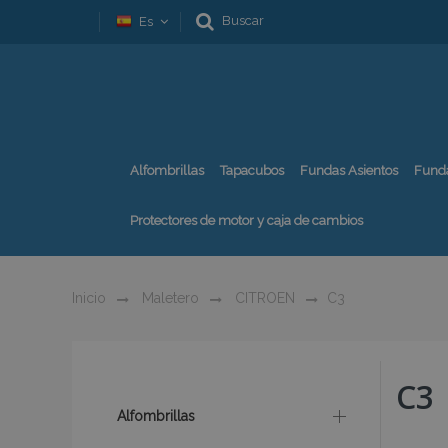
Buscar
Es
Alfombrillas
Tapacubos
Fundas Asientos
Fund
Protectores de motor y caja de cambios
Inicio
Maletero
CITROEN
C3
C3
Alfombrillas