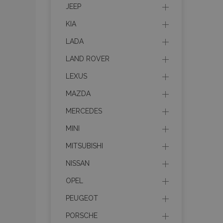
JEEP
Strictly necessary c
be used properly wit
KIA
Nombre
LADA
recently_viewed_p
LAND ROVER
LEXUS
section_data_ids
MAZDA
MERCEDES
PHPSESSID
MINI
MITSUBISHI
NISSAN
OPEL
X-Magento-Vary
PEUGEOT
PORSCHE