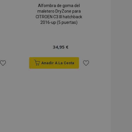
Alfombra de goma del
maletero DryZone para
CITROEN C3 III hatchback
2016-up (5 puertas)
34,95 €
Anadir A La Cesta
Añadir
Añadir
a la
a la
Lista
Lista
de
de
Deseos
Deseos