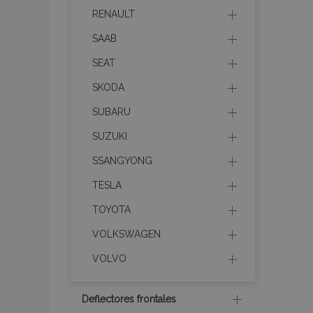
RENAULT
mage-cache-sessi
SAAB
SEAT
SKODA
mage-messages
SUBARU
SUZUKI
SSANGYONG
recently_compare
TESLA
product_data_sto
TOYOTA
VOLKSWAGEN
CookieScriptConse
VOLVO
Deflectores frontales
mage-translation-f