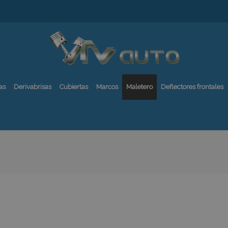
as
Derivabrisas
Cubiertas
Marcos
Maletero
Deflectores frontales