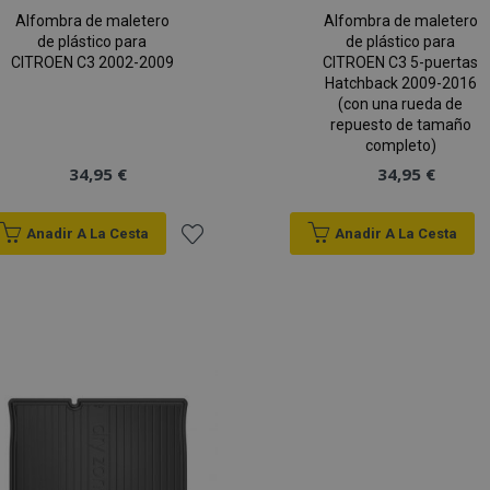
Alfombra de maletero
Alfombra de maletero
de plástico para
de plástico para
CITROEN C3 2002-2009
CITROEN C3 5-puertas
Hatchback 2009-2016
(con una rueda de
repuesto de tamaño
completo)
34,95 €
34,95 €
Anadir A La Cesta
Anadir A La Cesta
Añadir
a la
Lista
de
Deseos