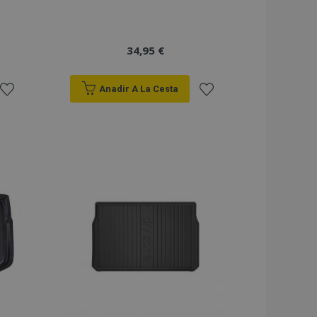
34,95 €
Anadir A La Cesta
Añadir
Añadir
a la
a la
Lista
Lista
de
de
Deseos
Deseos