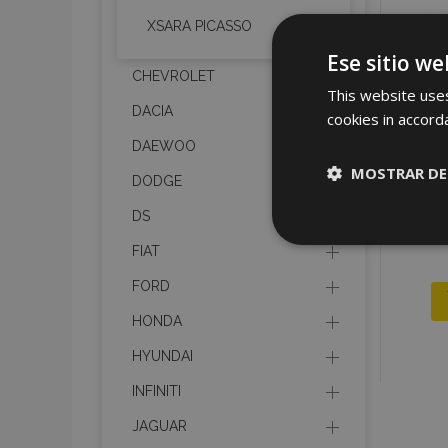
XSARA PICASSO
Ese sitio we
CHEVROLET
This website uses
DACIA
cookies in accord
DAEWOO
MOSTRAR DE
DODGE
DS
Cookies
estrictame
FIAT
necesaria
FORD
HONDA
HYUNDAI
INFINITI
Cooki
JAGUAR