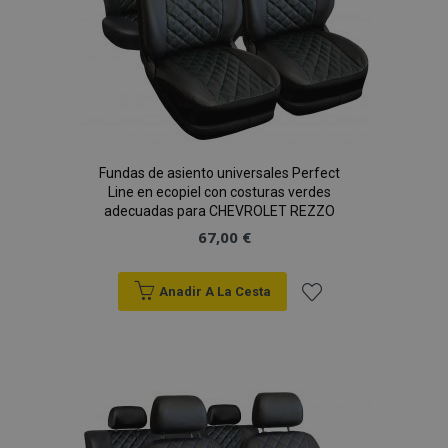
mage-messages
1
Adobe Inc.
www.vtvauto.es
Fundas de asiento universales Perfect
Line en ecopiel con costuras verdes
adecuadas para CHEVROLET REZZO
67,00 €
Anadir A La Cesta
Añadir
recently_compared_product_previous
1
Adobe Inc.
a la
www.vtvauto.es
Lista
de