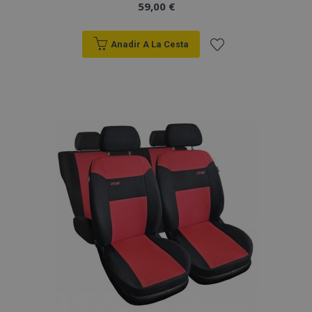
59,00 €
Anadir A La Cesta
Añadir
a la
Lista
de
Deseos