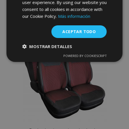
user experience. By using our website you
consent to all cookies in accordance with
Anadir A La Cesta
our Cookie Policy.
Más información
Añadir
ACEPTAR TODO
a la
Lista
MOSTRAR DETALLES
de
POWERED BY COOKIESCRIPT
Cookies
Cookies de
estrictamente
rendimiento
Deseos
necesarias
Cookies de
Cookies de
preferencias
funcionalidad