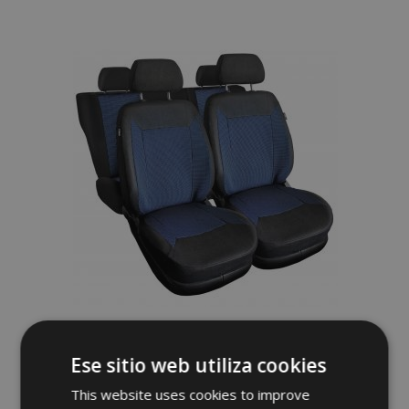
a la
Lista
de
Deseos
Fundas de asiento universales de tela
ROYAL azules adecuadas para Chevrolet
Ese sitio web utiliza cookies
Rezzo
62,00 €
This website uses cookies to improve