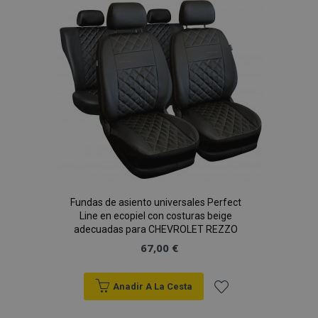
Lista
de
Deseos
recently_viewed_product_previous
1
Adobe Inc.
www.vtvauto.es
Fundas de asiento universales Perfect
recently_compared_product
1
Line en ecopiel con costuras beige
Adobe Inc.
www.vtvauto.es
adecuadas para CHEVROLET REZZO
67,00 €
Anadir A La Cesta
Añadir