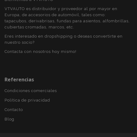
visitada y se
utiliza para
VTVAUTO es distribuidor y proveedor al por mayor en
contar y
Europa, de accesorios de automóvil, tales como:
rastrear páginas
vistas.
tapacubos, derivabrisas, fundas para asientos, alfombrillas,
cubiertas cromadas, marcos, etc.
_ga_5REJF36KHW
.vtvauto.es
1 año 1 mes
Google
Analytics utiliza
Eres interesado en dropshipping o deseas convertirte en
esta cookie par
nuestro socio?
mantener el
estado de la
sesión.
Contacta con nosotros hoy mismo!
Referencias
Condiciones comerciales
Política de privacidad
Contacto
Blog