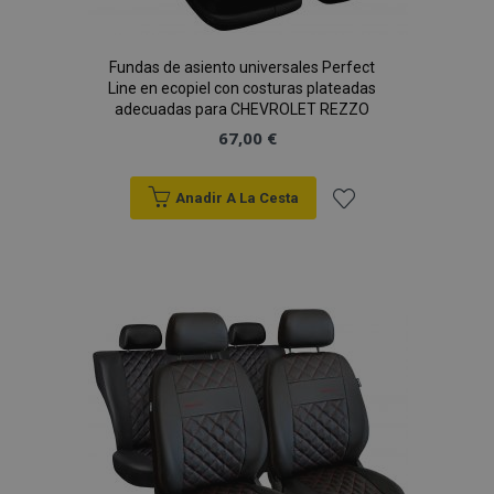
Fundas de asiento universales Perfect
Line en ecopiel con costuras plateadas
PHPSESSID
59 
adecuadas para CHEVROLET REZZO
PHP.net
49 s
.vtvauto.es
67,00 €
Política de Privacidad de Google
Anadir A La Cesta
Añadir
a la
Lista
de
Deseos