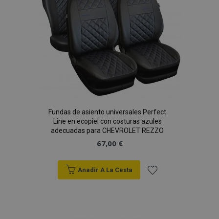
product_data_storage
1
Adobe Inc.
Deseos
www.vtvauto.es
CookieScriptConsent
4 se
CookieScript
www.vtvauto.es
Fundas de asiento universales Perfect
Line en ecopiel con costuras azules
adecuadas para CHEVROLET REZZO
67,00 €
Anadir A La Cesta
Añadir
mage-translation-file-version
S
Adobe Inc.
a la
www.vtvauto.es