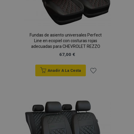
X-Magento-Vary
59 
Adobe Inc.
58 s
www.vtvauto.es
Fundas de asiento universales Perfect
Line en ecopiel con costuras rojas
adecuadas para CHEVROLET REZZO
67,00 €
Anadir A La Cesta
Añadir
a la
mage-cache-sessid
1
Adobe Inc.
www.vtvauto.es
Lista
de
Deseos