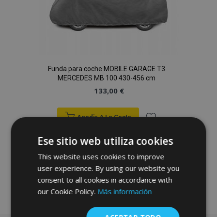
Funda para coche MOBILE GARAGE T3
MERCEDES MB 100 430-456 cm
133,00 €
Anadir A La Cesta
Añadir
Ese sitio web utiliza cookies
a la
This website uses cookies to improve
user experience. By using our website you
Lista
consent to all cookies in accordance with
de
our Cookie Policy.
Más información
Deseos