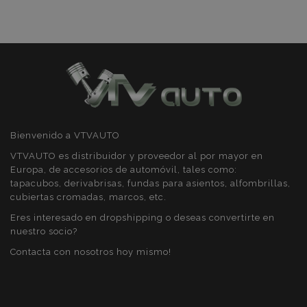
section_data_ids
1
Adobe Inc.
www.vtvauto.es
Bienvenido a VTVAUTO
PHPSESSID
59 
PHP.net
49 s
.vtvauto.es
VTVAUTO es distribuidor y proveedor al por mayor en
Política de Privacidad de Google
Europa, de accesorios de automóvil, tales como:
tapacubos, derivabrisas, fundas para asientos, alfombrillas,
cubiertas cromadas, marcos, etc.
Eres interesado en dropshipping o deseas convertirte en
nuestro socio?
Contacta con nosotros hoy mismo!