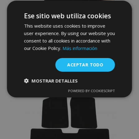
Ese sitio web utiliza cookies
Alfombrillas de coche a medida de
moqueta para Opel Frontera electric
This website uses cookies to improve
2025- (4 piezas)
user experience. By using our website you
30,95 €
consent to all cookies in accordance with
our Cookie Policy.
Más información
Anadir A La Cesta
ACEPTAR TODO
Añadir
a la
MOSTRAR DETALLES
Lista
POWERED BY COOKIESCRIPT
Cookies
Cookies de
estrictamente
rendimiento
de
necesarias
Deseos
Cookies de
Cookies de
preferencias
funcionalidad