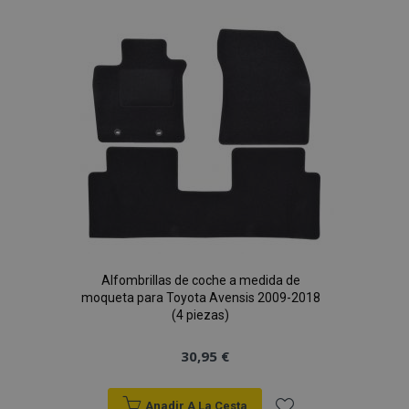
vistas.
Lista
_ga_5REJF36KHW
.vtvauto.es
1 año 1 mes
Google
Analytics utiliza
esta cookie par
de
mantener el
estado de la
sesión.
Deseos
Alfombrillas de coche a medida de
moqueta para Toyota Avensis 2009-2018
(4 piezas)
30,95 €
Anadir A La Cesta