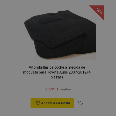
a la
-33%
Lista
de
Deseos
Alfombrillas de coche a medida de
moqueta para Toyota Auris 2007-2012 (4
piezas)
20,95 €
30,95 €
Anadir A La Cesta
Añadir