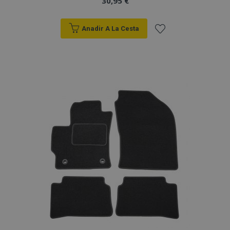
30,95 €
Anadir A La Cesta
Añadir
a la
Lista
de
Deseos