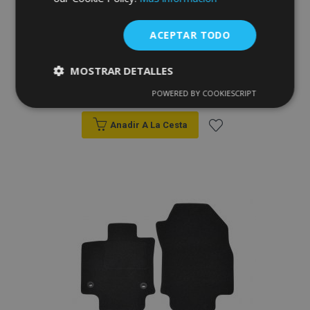
Alfombrillas de coche a medida de
ACEPTAR TODO
moqueta para Toyota Land Cruiser 90
1994-2002 (4 piezas)
MOSTRAR DETALLES
30,95 €
POWERED BY COOKIESCRIPT
Cookies
Cookies de
estrictamente
rendimiento
necesarias
Anadir A La Cesta
Añadir
Cookies de
Cookies de
a la
preferencias
funcionalidad
Lista
de
Deseos
Cookies estrictamente necesarias
Cookies de rendimiento