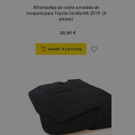
Alfombrillas de coche a medida de
moqueta para Toyota Corolla Htb 2019- (4
piezas)
30,95 €
Anadir A La Cesta
Añadir
a la
Lista
de
Deseos