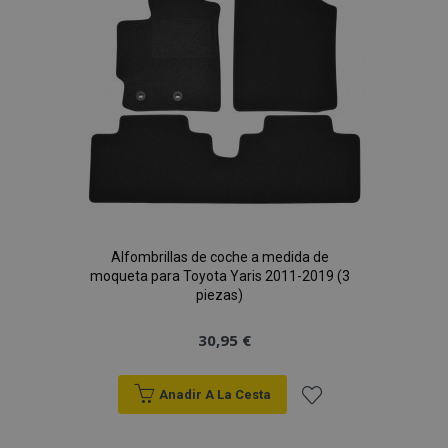
Deseos
PHPSESSID
59 
PHP.net
49 s
.vtvauto.es
Política de Privacidad de Google
Alfombrillas de coche a medida de
moqueta para Toyota Yaris 2011-2019 (3
piezas)
30,95 €
Anadir A La Cesta
Añadir
X-Magento-Vary
59 
Adobe Inc.
58 s
www.vtvauto.es