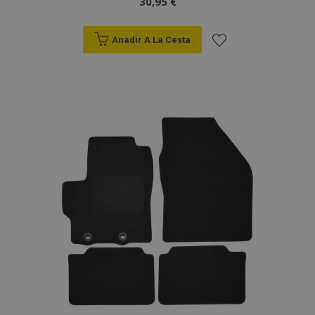
30,95 €
Anadir A La Cesta
Añadir
a la
Lista
de
Deseos