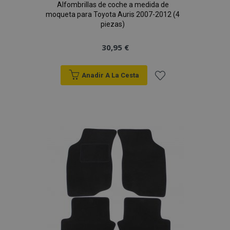
Alfombrillas de coche a medida de
moqueta para Toyota Auris 2007-2012 (4
piezas)
30,95 €
CookieScriptConsent
4 se
CookieScript
www.vtvauto.es
Anadir A La Cesta
Añadir
a la
Lista
de
Deseos
mage-translation-file-version
S
Adobe Inc.
www.vtvauto.es