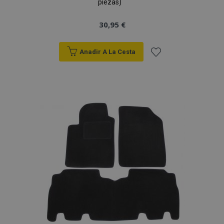
piezas)
30,95 €
Anadir A La Cesta
Añadir
a la
Lista
de
Deseos