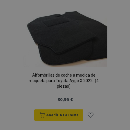
a la
Lista
de
Deseos
Alfombrillas de coche a medida de
moqueta para Toyota Aygo X 2022- (4
piezas)
30,95 €
Anadir A La Cesta
Añadir