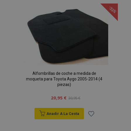
a la
-33%
Lista
de
Deseos
Alfombrillas de coche a medida de
moqueta para Toyota Aygo 2005-2014 (4
piezas)
20,95 €
30,95 €
Anadir A La Cesta
Añadir