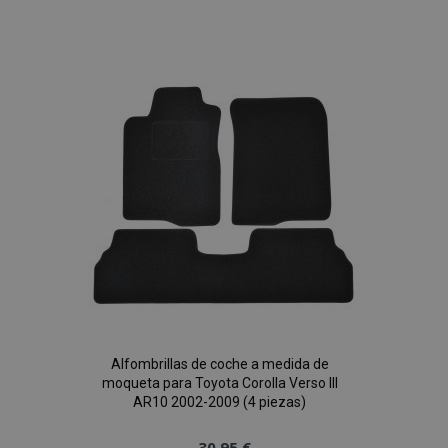
a la
Lista
de
Deseos
mage-cache-sessid
1
Adobe Inc.
www.vtvauto.es
Alfombrillas de coche a medida de
moqueta para Toyota Corolla Verso III
AR10 2002-2009 (4 piezas)
30,95 €