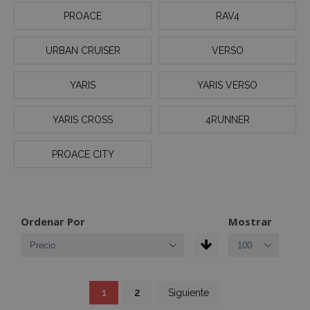
PROACE
RAV4
URBAN CRUISER
VERSO
YARIS
YARIS VERSO
YARIS CROSS
4RUNNER
PROACE CITY
Ordenar Por
Mostrar
Página
Actualmente
Página
Página
1
2
Siguiente
estás
leyendo