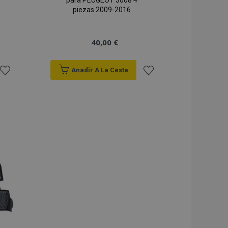
para PEUGEOT 3008 4
piezas 2009-2016
40,00 €
Anadir A La Cesta
Añadir
Añadir
a la
a la
Lista
Lista
de
de
Deseos
Deseos