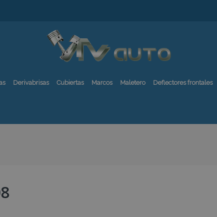
as
Derivabrisas
Cubiertas
Marcos
Maletero
Deflectores frontales
08