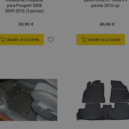
medida de moqueta
para PEUGEOT 3008 II 4
para Peugeot 3008
piezas 2016-up
2009-2016 (3 piezas)
30,95 €
40,00 €
Anadir A La Cesta
Anadir A La Cesta
Añadir
a la
Lista
de
Deseos