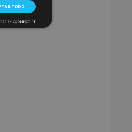
PTAR TODO
RED BY COOKIESCRIPT
Cookies de
uncionalidad
encias
. The website cannot
 de productos
acilitar la