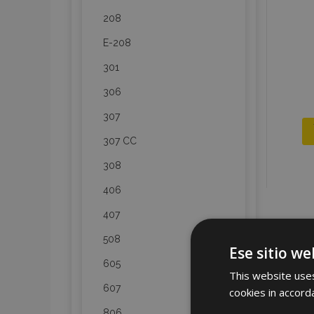
208
E-208
301
306
307
307 CC
308
406
407
508
Ese sitio we
605
This website uses
607
cookies in accord
806