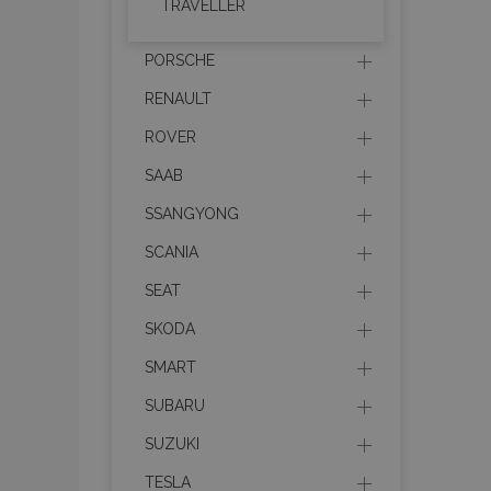
TRAVELLER
section_data_ids
PORSCHE
RENAULT
PHPSESSID
ROVER
SAAB
SSANGYONG
SCANIA
X-Magento-Vary
SEAT
SKODA
mage-cache-sessi
SMART
SUBARU
SUZUKI
mage-messages
TESLA