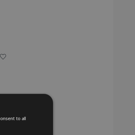
Añadir
a la
Lista
de
Deseos
onsent to all