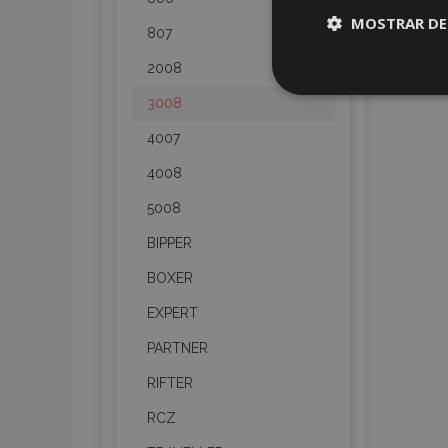
MOSTRAR DE
807
2008
Cookies
estrictame
3008
necesaria
4007
4008
5008
BIPPER
Cooki
BOXER
EXPERT
Strictly necessary c
be used properly wit
PARTNER
Nombre
RIFTER
recently_viewed_p
RCZ