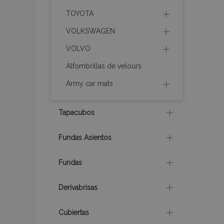
TOYOTA
VOLKSWAGEN
recently_compare
VOLVO
Alfombrillas de velours
product_data_sto
Army car mats
CookieScriptConse
Tapacubos
Fundas Asientos
mage-translation-f
Fundas
recently_viewed_p
Derivabrisas
recently_compare
Cubiertas