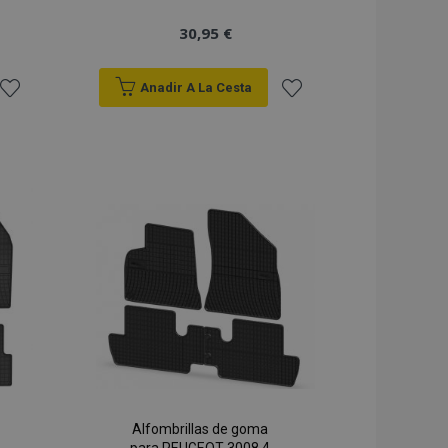
30,95 €
Anadir A La Cesta
Añadir
Añadir
a la
a la
Lista
Lista
de
de
Deseos
Deseos
Alfombrillas de goma