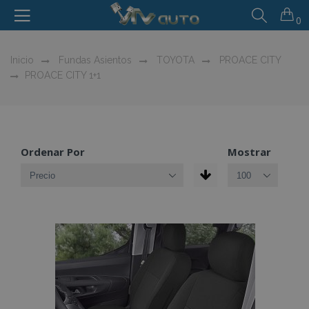
0
Inicio
Fundas Asientos
TOYOTA
PROACE CITY
PROACE CITY 1+1
Ordenar Por
Mostrar