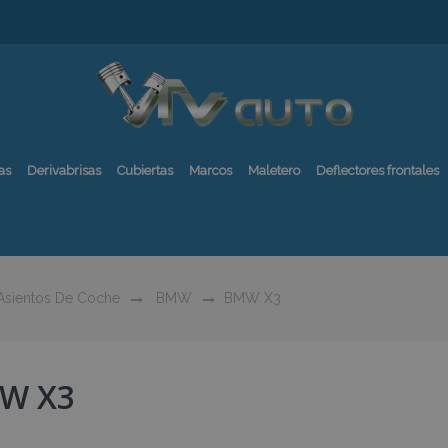
as
Derivabrisas
Cubiertas
Marcos
Maletero
Deflectores frontales
 Asientos De Coche
BMW
BMW X3
W X3