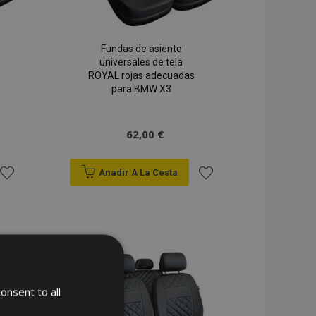
Fundas de asiento
universales de tela
ROYAL rojas adecuadas
para BMW X3
62,00 €
Anadir A La Cesta
Añadir
Añadir
a la
a la
Lista
Lista
de
de
onsent to all
Deseos
Deseos