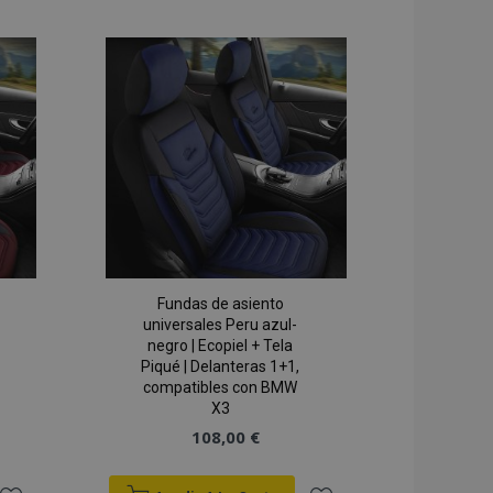
 los mensajes de
a la
a la
nes que se muestran
je de
s y varios mensajes
Lista
Lista
imina de la cookie
comprador.
de
de
 de productos
para facilitar la
Deseos
Deseos
 de los datos de
n productos vistos
nte.
om utiliza esta
preferencias de
de los visitantes.
r de cookies de
ne correctamente.
Fundas de asiento
universales Peru azul-
la versión de las
negro | Ecopiel + Tela
namiento local. Se
ia de traducción
Piqué | Delanteras 1+1,
cionario
compatibles con BMW
a tienda).
X3
 de productos
108,00 €
acilitar la
 de productos