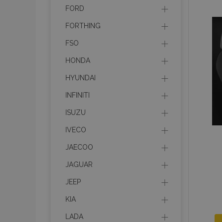
mage-messages
FORD
FORTHING
FSO
recently_compare
HONDA
HYUNDAI
product_data_sto
INFINITI
CookieScriptConse
ISUZU
IVECO
JAECOO
mage-translation-f
JAGUAR
JEEP
recently_viewed_p
KIA
LADA
recently_compare