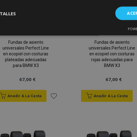
TALLES
ACE
POWE
Cookies de
Cookies de
nte
rendimiento
preferencias
f
s
Fundas de asiento
Fundas de asiento
universales Perfect Line
universales Perfect Line
en ecopiel con costuras
en ecopiel con costuras
plateadas adecuadas
rojas adecuadas para
para BMW X3
BMW X3
67,00 €
67,00 €
es estrictamente necesarias
Cookies de rendimiento
Cookies de prefer
Cookies de funcionalidad
Anadir A La Cesta
Anadir A La Cesta
ookies allow core website functionality such as user login and account management
Añadir
hout strictly necessary cookies.
a la
Proveedor
/
Vencimiento
Descripción
Dominio
Lista
roduct
1 día
Almacena ID de productos
Adobe Inc.
vistos recientemente para f
www.vtvauto.es