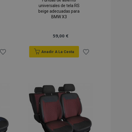
Fundas de asiento
universales de tela RS
beige adecuadas para
BMW X3
59,00 €
Anadir A La Cesta
Añadir
Añadir
a la
a la
Lista
Lista
de
de
Deseos
Deseos