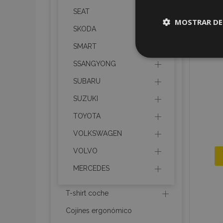
SEAT
MOSTRAR DE
SKODA
SMART
Cookies
estrictame
SSANGYONG
necesaria
SUBARU
SUZUKI
TOYOTA
VOLKSWAGEN
Cooki
VOLVO
MERCEDES
Strictly necessary c
be used properly wit
T-shirt coche
Nombre
Cojínes ergonómico
recently_viewed_p