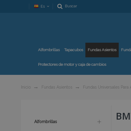
Buscar
Es
Alfombrillas
Tapacubos
Fundas Asientos
Fund
Protectores de motor y caja de cambios
Inicio
Fundas Asientos
Fundas Universales Para
BM
Alfombrillas