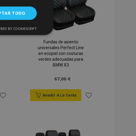
PTAR TODO
RED BY COOKIESCRIPT
Cookies de
uncionalidad
Fundas de asiento
universales Perfect Line
en ecopiel con costuras
verdes adecuadas para
BMW X3
67,00 €
encias
Anadir A La Cesta
. The website cannot
Añadir
Añadir
a la
a la
Lista
Lista
 de productos
acilitar la