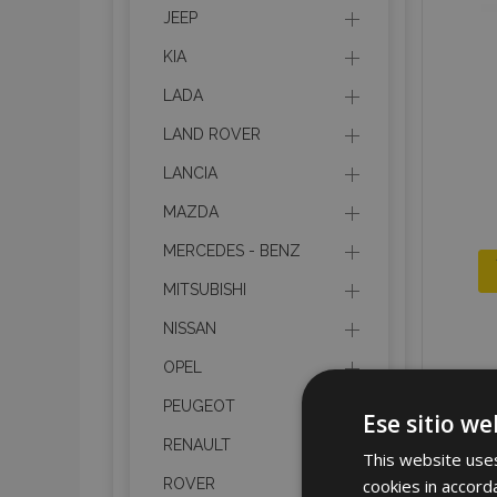
JEEP
KIA
LADA
LAND ROVER
LANCIA
MAZDA
MERCEDES - BENZ
MITSUBISHI
NISSAN
OPEL
PEUGEOT
Ese sitio we
RENAULT
This website uses
cookies in accord
ROVER