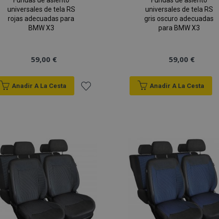
Fundas de asiento
Fundas de asiento
universales de tela RS
universales de tela RS
rojas adecuadas para
gris oscuro adecuadas
BMW X3
para BMW X3
59,00 €
59,00 €
Anadir A La Cesta
Anadir A La Cesta
Añadir
a la
Lista
de
Deseos