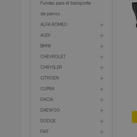
Fundas para el transporte
section_data_ids
de perros
ALFA ROMEO
PHPSESSID
AUDI
BMW
CHEVROLET
CHRYSLER
X-Magento-Vary
CITROEN
CUPRA
DACIA
mage-cache-sessi
DAEWOO
DODGE
FIAT