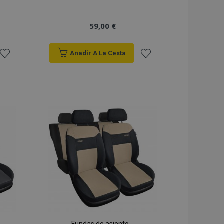
59,00 €
Anadir A La Cesta
Añadir
Añadir
a la
a la
Lista
Lista
de
de
Deseos
Deseos