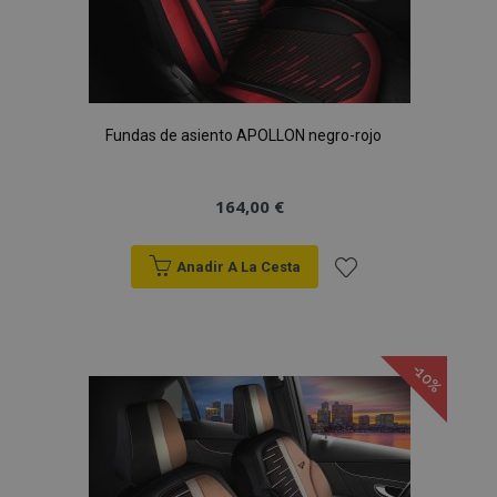
Fundas de asiento APOLLON negro-rojo
164,00 €
Anadir A La Cesta
Añadir
a la
-10%
Lista
de
Deseos