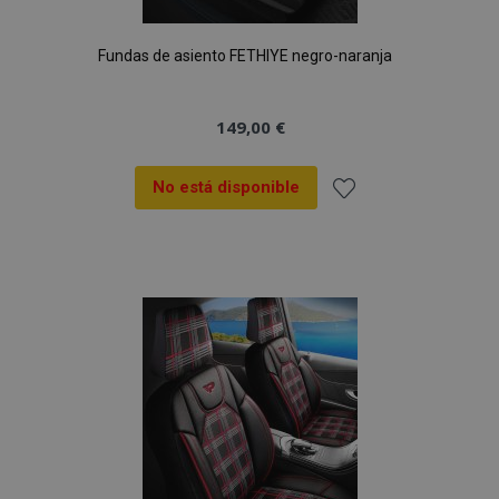
Fundas de asiento FETHIYE negro-naranja
149,00 €
No está disponible
Añadir
a la
Lista
de
Deseos