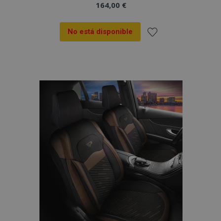
164,00 €
vistas.
_ga_5REJF36KHW
.vtvauto.es
1 año 1 mes
Google
Analytics utiliza
No está disponible
esta cookie par
mantener el
estado de la
Añadir
sesión.
a la
Lista
de
Deseos