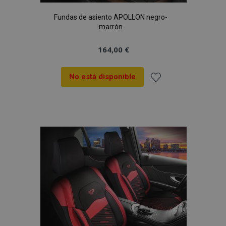
Fundas de asiento APOLLON negro-
marrón
164,00 €
No está disponible
Añadir
a la
Lista
de
Deseos