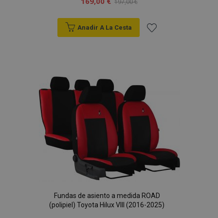
169,00 €
197,00 €
Anadir A La Cesta
Añadir
a la
Lista
de
Deseos
Fundas de asiento a medida ROAD
(polipiel) Toyota Hilux VIII (2016-2025)