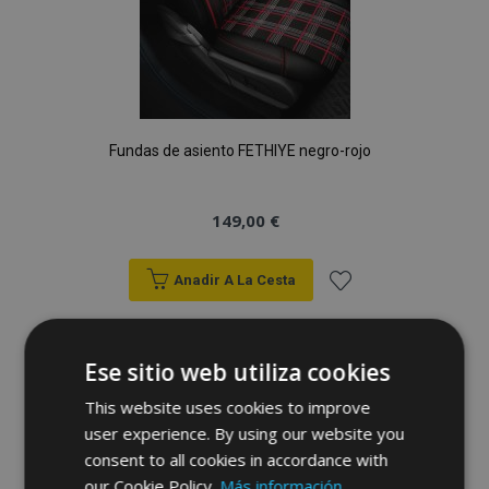
Fundas de asiento FETHIYE negro-rojo
149,00 €
Anadir A La Cesta
Añadir
a la
Ese sitio web utiliza cookies
Lista
This website uses cookies to improve
user experience. By using our website you
de
consent to all cookies in accordance with
our Cookie Policy.
Más información