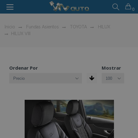
0
Inicio
Fundas Asientos
TOYOTA
HILUX
HILUX VIII
Ordenar Por
Mostrar