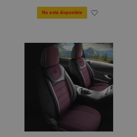
No está disponible
Añadir
a la
Lista
de
Deseos