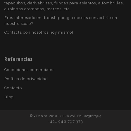
tapacubos, derivabrisas, fundas para asientos, alfombrillas,
recently_viewed_product
1
Adobe Inc.
www.vtvauto.es
cubiertas cromadas, marcos, etc.
Eres interesado en dropshipping o deseas convertirte en
nuestro socio?
section_data_ids
1
Contacta con nosotros hoy mismo!
Adobe Inc.
www.vtvauto.es
Referencias
Condiciones comerciales
Política de privacidad
PHPSESSID
59 
PHP.net
Contacto
49 s
.vtvauto.es
Política de Privacidad de Google
Blog
© VTV s.r.o. 2010 - 2026 VAT: SK2023166904
+421 948 797 373