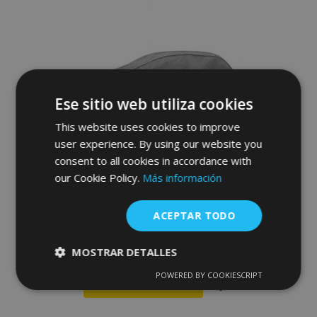
de
Deseos
Ese sitio web utiliza cookies
This website uses cookies to improve
user experience. By using our website you
consent to all cookies in accordance with
our Cookie Policy.
Más información
Funda para coche MOBILE GARAGE
hatchback Hyundai Getz 355-380 cm
ACEPTAR TODO
70,00 €
MOSTRAR DETALLES
POWERED BY COOKIESCRIPT
Cookies
Cookies de
Anadir A La Cesta
estrictamente
rendimiento
necesarias
Añadir