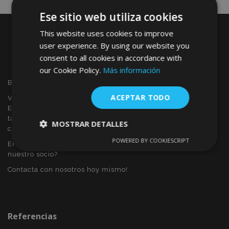
Ese sitio web utiliza cookies
This website uses cookies to improve
user experience. By using our website you
consent to all cookies in accordance with
our Cookie Policy.
Más información
Bienvenido a VTVAUTO
ACEPTAR TODO
VTVAUTO es distribuidor y proveedor al por mayor en
Europa, de accesorios de automóvil, tales como:
tapacubos, derivabrisas, fundas para asientos, alfombrillas,
MOSTRAR DETALLES
cubiertas cromadas, marcos, etc.
POWERED BY COOKIESCRIPT
Eres interesado en dropshipping o deseas convertirte en
Cookies
Cookies de
estrictamente
rendimiento
nuestro socio?
necesarias
Contacta con nosotros hoy mismo!
Cookies de
Cookies de
preferencias
funcionalidad
Referencias