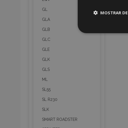
GL
MOSTRAR DE
GLA
Cookies
GLB
estrictame
necesaria
GLC
GLE
GLK
GLS
Cooki
ML
SL55
Strictly necessary c
SL R230
be used properly wit
SLK
Nombre
SMART ROADSTER
recently_viewed_p