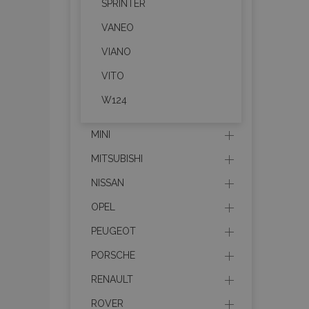
SPRINTER
VANEO
section_data_ids
VIANO
VITO
PHPSESSID
W124
MINI
MITSUBISHI
X-Magento-Vary
NISSAN
OPEL
PEUGEOT
mage-cache-sessi
PORSCHE
RENAULT
ROVER