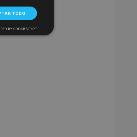
PTAR TODO
RED BY COOKIESCRIPT
Cookies de
uncionalidad
encias
. The website cannot
 de productos
acilitar la