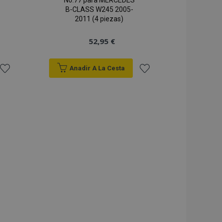
No.77 para MERCEDES
B-CLASS W245 2005-
2011 (4 piezas)
52,95 €
Anadir A La Cesta
Añadir
Añadir
a la
a la
Lista
Lista
de
de
Deseos
Deseos