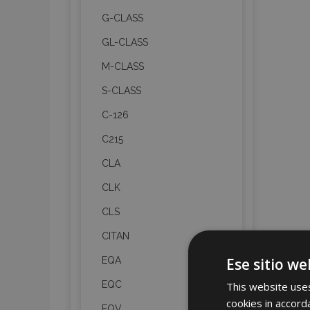
G-CLASS
GL-CLASS
M-CLASS
S-CLASS
C-126
C215
CLA
CLK
CLS
CITAN
Ese sitio we
EQA
EQC
This website uses
cookies in accord
EQV