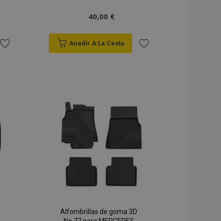
40,00 €
Anadir A La Cesta
Añadir
Añadir
a la
a la
Lista
Lista
de
de
Deseos
Deseos
Alfombrillas de goma 3D