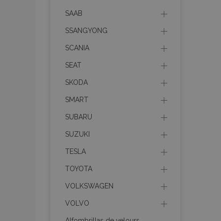
mage-messages
SAAB
SSANGYONG
SCANIA
recently_compare
SEAT
product_data_sto
SKODA
SMART
CookieScriptConse
SUBARU
SUZUKI
mage-translation-f
TESLA
TOYOTA
VOLKSWAGEN
recently_viewed_p
VOLVO
recently_compare
Alfombrillas de velours