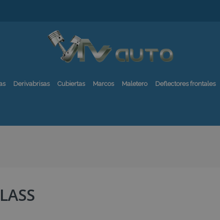
as
Derivabrisas
Cubiertas
Marcos
Maletero
Deflectores frontales
CLASS