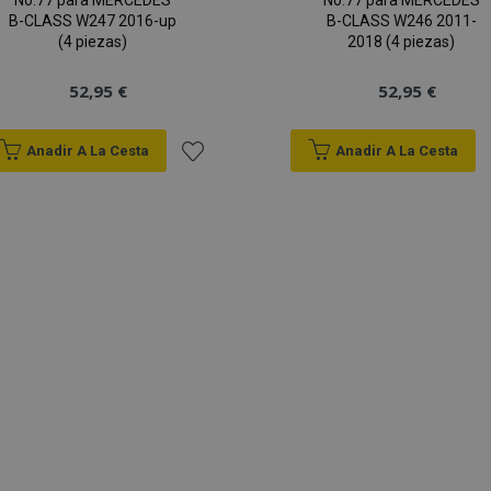
No.77 para MERCEDES
No.77 para MERCEDES
B-CLASS W247 2016-up
B-CLASS W246 2011-
(4 piezas)
2018 (4 piezas)
52,95 €
52,95 €
Anadir A La Cesta
Anadir A La Cesta
Añadir
a la
Lista
de
Deseos