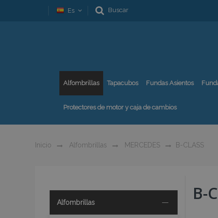
Buscar
Es
Alfombrillas
Tapacubos
Fundas Asientos
Fund
Protectores de motor y caja de cambios
Inicio
Alfombrillas
MERCEDES
B-CLASS
B-
Alfombrillas