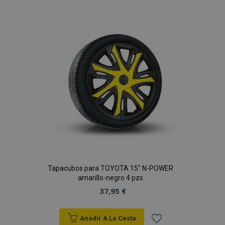
a la
Lista
de
Deseos
Tapacubos para TOYOTA 15" N-POWER
amarillo-negro 4 pzs
37,95 €
Anadir A La Cesta