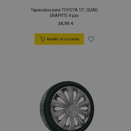
Tapacubos para TOYOTA 15", QUAD
GRAFFITE 4 pzs
28,95 €
Anadir A La Cesta
Añadir
a la
Lista
de
Deseos