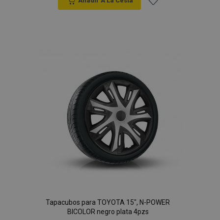
Anadir A La Cesta
Añadir
a la
Lista
de
Deseos
Tapacubos para TOYOTA 15", N-POWER
BICOLOR negro plata 4pzs