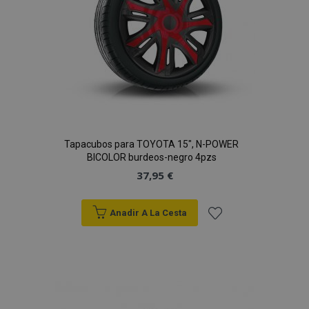
Tapacubos para TOYOTA 15", N-POWER
BICOLOR burdeos-negro 4pzs
37,95 €
Anadir A La Cesta
Añadir
a la
Lista