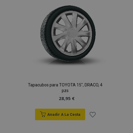
de
Deseos
Tapacubos para TOYOTA 15", DRACO, 4
pzs
28,95 €
Anadir A La Cesta
Añadir