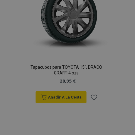
Deseos
Tapacubos para TOYOTA 15", DRACO
GRAFFI 4 pzs
28,95 €
Anadir A La Cesta
Añadir
a la
Lista