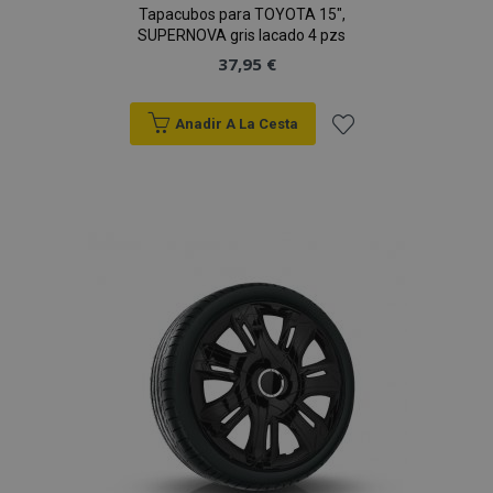
Tapacubos para TOYOTA 15",
SUPERNOVA gris lacado 4 pzs
37,95 €
Anadir A La Cesta
Añadir
a la
Lista
de
Deseos