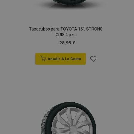
Tapacubos para TOYOTA 15", STRONG
GRIS 4 pzs
28,95 €
Anadir A La Cesta
Añadir
a la
Lista
de
Deseos