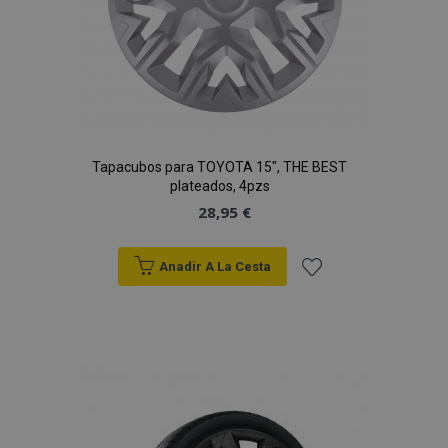
Tapacubos para TOYOTA 15", THE BEST
plateados, 4pzs
28,95 €
Anadir A La Cesta
Añadir
a la
Lista
de