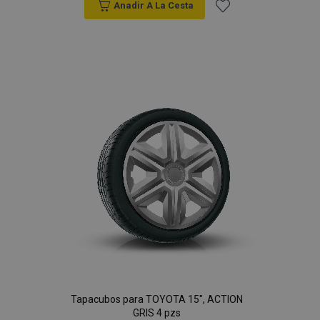
Anadir A La Cesta
Añadir
a la
Lista
de
Deseos
Tapacubos para TOYOTA 15", ACTION
GRIS 4 pzs