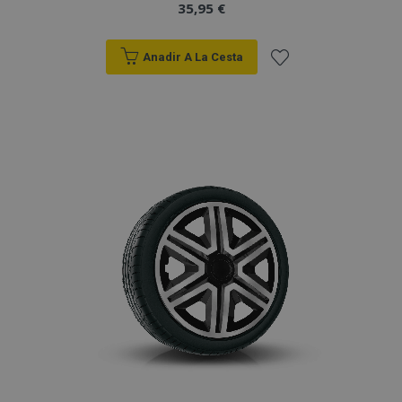
35,95 €
Anadir A La Cesta
Añadir
a la
Lista
de
Deseos