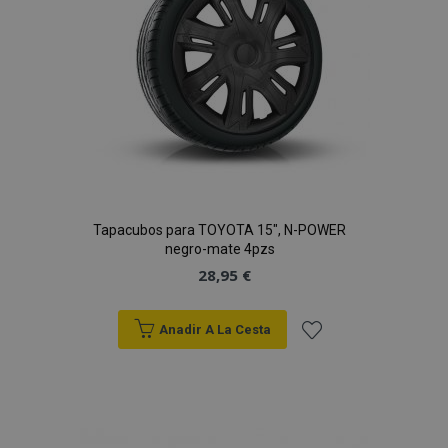
Deseos
Tapacubos para TOYOTA 15", N-POWER
negro-mate 4pzs
28,95 €
Anadir A La Cesta
Añadir
a la
Lista