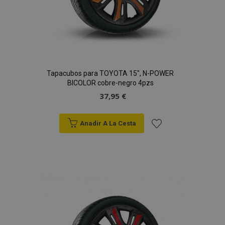
vistas.
_ga_5REJF36KHW
.vtvauto.es
1 año 1 mes
Google
Analytics utiliza
esta cookie par
mantener el
estado de la
sesión.
Tapacubos para TOYOTA 15", N-POWER
BICOLOR cobre-negro 4pzs
37,95 €
Anadir A La Cesta
Añadir
a la
Lista
de
Deseos