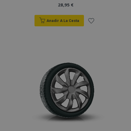
28,95 €
Anadir A La Cesta
Añadir
a la
Lista
de
Deseos