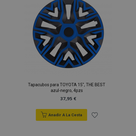
de
Deseos
mage-cache-sessid
1
Adobe Inc.
www.vtvauto.es
Tapacubos para TOYOTA 15", THE BEST
azul-negro, 4pzs
37,95 €
Anadir A La Cesta
Añadir