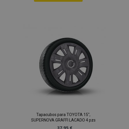
Añadir
a la
Lista
de
Deseos
Tapacubos para TOYOTA 15",
SUPERNOVA GRAFFI LACADO 4 pzs
37,95 €