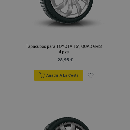
Tapacubos para TOYOTA 15", QUAD GRIS
4 pzs
28,95 €
Anadir A La Cesta
Añadir
a la
Lista
de