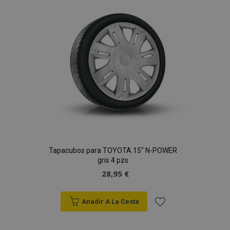
de
Deseos
Tapacubos para TOYOTA 15" N-POWER
gris 4 pzs
28,95 €
Anadir A La Cesta
Añadir