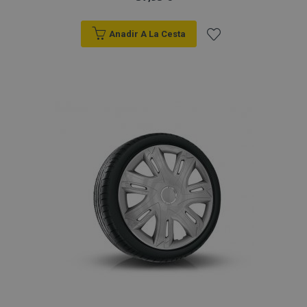
Anadir A La Cesta
Añadir
a la
Lista
de
Deseos