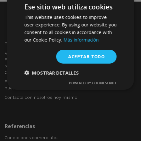
Ese sitio web utiliza cookies
This website uses cookies to improve
user experience. By using our website you
consent to all cookies in accordance with
our Cookie Policy.
Más información
Bienvenido a VTVAUTO
VTVAUTO es distribuidor y proveedor al por mayor en
ACEPTAR TODO
Europa, de accesorios de automóvil, tales como:
tapacubos, derivabrisas, fundas para asientos, alfombrillas,
MOSTRAR DETALLES
cubiertas cromadas, marcos, etc.
Eres interesado en dropshipping o deseas convertirte en
POWERED BY COOKIESCRIPT
Cookies
Cookies de
nuestro socio?
estrictamente
rendimiento
necesarias
Contacta con nosotros hoy mismo!
Cookies de
Cookies de
preferencias
funcionalidad
Referencias
Condiciones comerciales