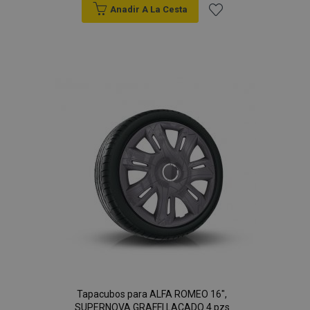
Anadir A La Cesta
Añadir
a la
Lista
de
Deseos
Tapacubos para ALFA ROMEO 16",
SUPERNOVA GRAFFI LACADO 4 pzs