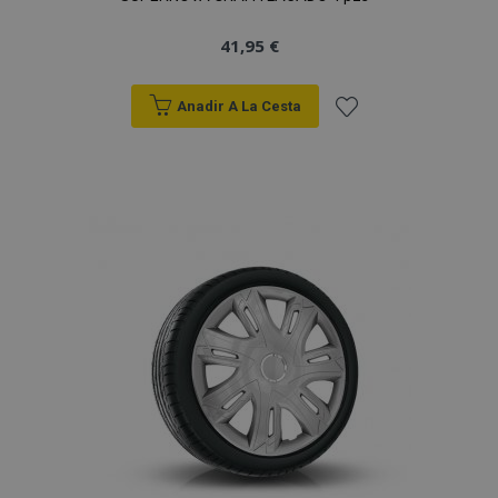
41,95 €
Anadir A La Cesta
Añadir
a la
Lista
de
Deseos