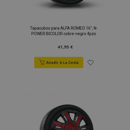
Tapacubos para ALFA ROMEO 16", N-
POWER BICOLOR cobre-negro 4pzs
41,95 €
Anadir A La Cesta
Añadir
a la
Lista
de
Deseos