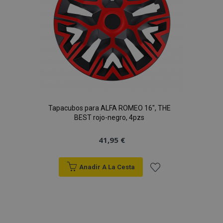
CookieScriptConsent
4 se
CookieScript
www.vtvauto.es
Tapacubos para ALFA ROMEO 16", THE
BEST rojo-negro, 4pzs
41,95 €
Anadir A La Cesta
mage-translation-file-version
S
Adobe Inc.
Añadir
www.vtvauto.es
a la