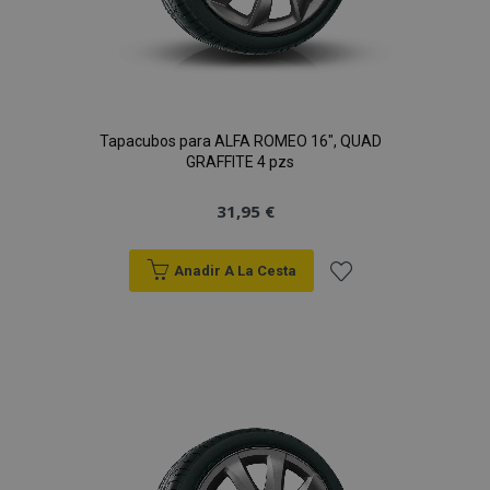
Tapacubos para ALFA ROMEO 16", QUAD
GRAFFITE 4 pzs
31,95 €
Anadir A La Cesta
Añadir
a la
Lista
de
Deseos