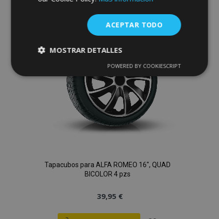
a la
Lista
ACEPTAR TODO
de
MOSTRAR DETALLES
Deseos
POWERED BY COOKIESCRIPT
Cookies
Cookies de
estrictamente
rendimiento
necesarias
Cookies de
Cookies de
preferencias
funcionalidad
Tapacubos para ALFA ROMEO 16", QUAD
BICOLOR 4 pzs
39,95 €
Cookies estrictamente necesarias
Cookies de rendimiento