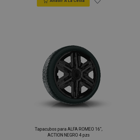
Anadir A La Cesta
Añadir
a la
Lista
de
Deseos
Tapacubos para ALFA ROMEO 16",
ACTION NEGRO 4 pzs