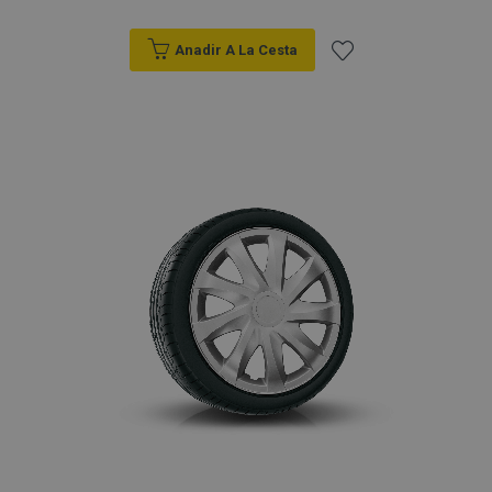
Anadir A La Cesta
Añadir
a la
Lista
de
Deseos