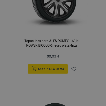
Tapacubos para ALFA ROMEO 16", N-
POWER BICOLOR negro plata 4pzs
39,95 €
Anadir A La Cesta
Añadir
a la
Lista
de