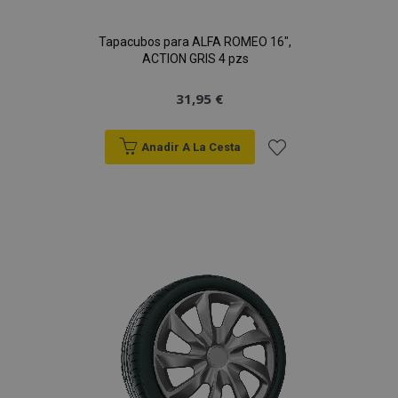
Tapacubos para ALFA ROMEO 16",
ACTION GRIS 4 pzs
31,95 €
Anadir A La Cesta
Añadir
a la
Lista
de
Deseos