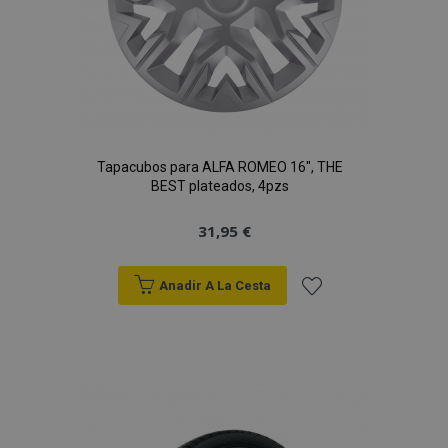
Tapacubos para ALFA ROMEO 16", THE
BEST plateados, 4pzs
31,95 €
Anadir A La Cesta
Añadir
a la
Lista
de