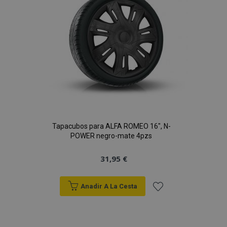
Deseos
Tapacubos para ALFA ROMEO 16", N-
POWER negro-mate 4pzs
31,95 €
Anadir A La Cesta
Añadir
a la