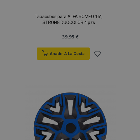
Tapacubos para ALFA ROMEO 16",
STRONG DUOCOLOR 4 pzs
39,95 €
Anadir A La Cesta
Añadir
a la
mage-cache-sessid
1
Adobe Inc.
www.vtvauto.es
Lista
de
Deseos