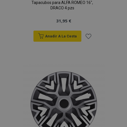
Tapacubos para ALFA ROMEO 16",
DRACO 4 pzs
31,95 €
Anadir A La Cesta
Añadir
a la
Lista
de
Deseos