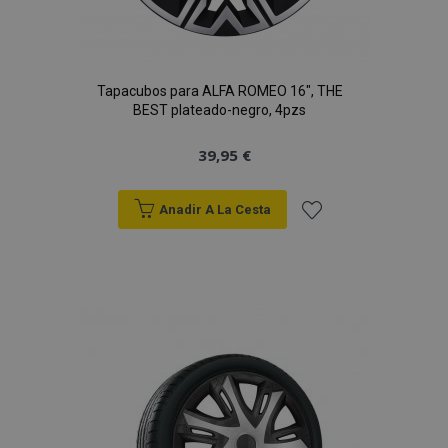
Tapacubos para ALFA ROMEO 16", THE
BEST plateado-negro, 4pzs
39,95 €
Anadir A La Cesta
Añadir
a la
Lista
de
Deseos