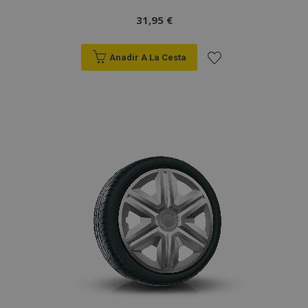
31,95 €
Anadir A La Cesta
Añadir
a la
Lista
de
Deseos