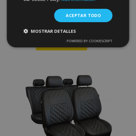
Fundas de asiento universales Perfect
Line en ecopiel con costuras azules
adecuadas para ALFA ROMEO 147
ACEPTAR TODO
67,00 €
MOSTRAR DETALLES
POWERED BY COOKIESCRIPT
Cookies
Cookies de
Anadir A La Cesta
estrictamente
rendimiento
necesarias
Añadir
a la
Cookies de
Cookies de
Lista
preferencias
funcionalidad
de
Deseos
Cookies estrictamente necesarias
Cookies de rendimiento