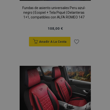
Fundas de asiento universales Peru azul-
negro | Ecopiel + Tela Piqué | Delanteras
1+1, compatibles con ALFA ROMEO 147
108,00 €
recently_viewed_product_previous
1
Adobe Inc.
www.vtvauto.es
Anadir A La Cesta
Añadir
a la
recently_compared_product
1
Adobe Inc.
www.vtvauto.es
Lista
de
Deseos
Proveedor
/
Nombre
Vencimiento
Descripción
Dominio
Proveedor
Nombre
Vencimiento
Descripción
/
Dominio