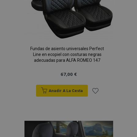
PHPSESSID
59 
PHP.net
49 s
.vtvauto.es
Política de Privacidad de Google
Fundas de asiento universales Perfect
Line en ecopiel con costuras negras
adecuadas para ALFA ROMEO 147
67,00 €
Anadir A La Cesta
Añadir
a la
Lista
X-Magento-Vary
59 
Adobe Inc.
58 s
www.vtvauto.es