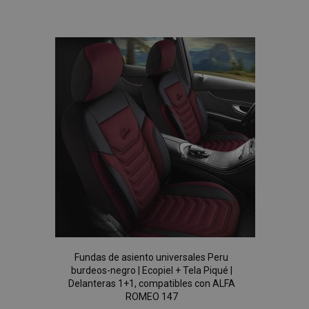
a la
mage-messages
1
Adobe Inc.
www.vtvauto.es
Lista
de
Deseos
recently_compared_product_previous
1
Adobe Inc.
www.vtvauto.es
Fundas de asiento universales Peru
burdeos-negro | Ecopiel + Tela Piqué |
product_data_storage
1
Adobe Inc.
Delanteras 1+1, compatibles con ALFA
www.vtvauto.es
ROMEO 147