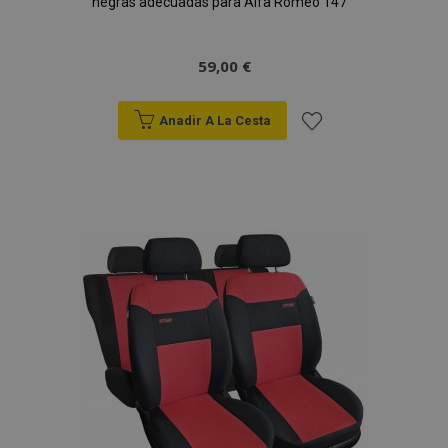
negras adecuadas para Alfa Romeo 147
59,00 €
Anadir A La Cesta
Añadir
a la
Lista
de
Deseos