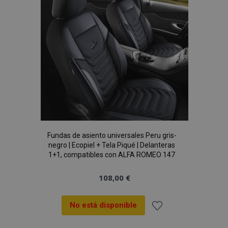
de
Deseos
mage-cache-sessid
1
Adobe Inc.
Fundas de asiento universales Peru gris-
www.vtvauto.es
negro | Ecopiel + Tela Piqué | Delanteras
1+1, compatibles con ALFA ROMEO 147
108,00 €
No está disponible
Añadir