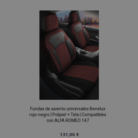
a la
vistas.
_ga_5REJF36KHW
.vtvauto.es
1 año 1 mes
Google
Lista
Analytics utiliza
esta cookie par
mantener el
de
estado de la
sesión.
Deseos
Fundas de asiento universales Benelux
rojo-negro | Polipiel + Tela | Compatibles
con ALFA ROMEO 147
131,00 €