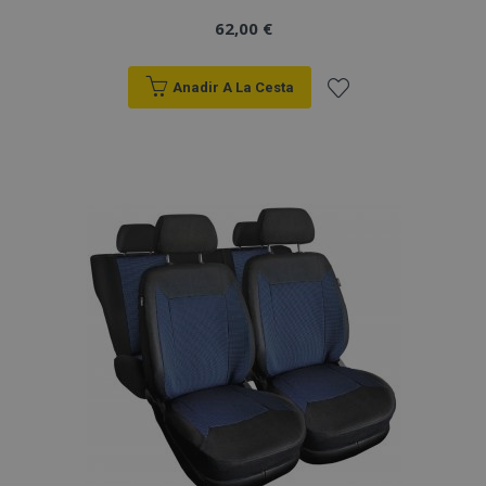
62,00 €
Anadir A La Cesta
Añadir
a la
Lista
de
Deseos