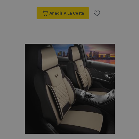
Anadir A La Cesta
Añadir
a la
Lista
de
Deseos