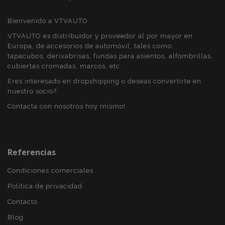
Bienvenido a VTVAUTO
Cookies estrictamente necesarias
Cookies de rendimiento
VTVAUTO es distribuidor y proveedor al por mayor en
Europa, de accesorios de automóvil, tales como:
Cookies de preferencias
tapacubos, derivabrisas, fundas para asientos, alfombrillas,
Cookies de funcionalidad
cubiertas cromadas, marcos, etc.
Eres interesado en dropshipping o deseas convertirte en
Strictly necessary cookies allow core website
functionality such as user login and account
nuestro socio?
management. The website cannot be used
properly without strictly necessary cookies.
Contacta con nosotros hoy mismo!
Proveedor
/
Nombre
Venc
Dominio
recently_viewed_product
1
Adobe Inc.
Referencias
www.vtvauto.es
Condiciones comerciales
Política de privacidad
section_data_ids
1
Adobe Inc.
www.vtvauto.es
Contacto
Blog