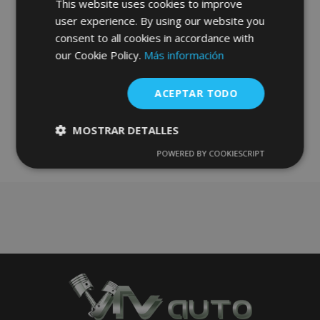
36,00 €
This website uses cookies to improve
user experience. By using our website you
consent to all cookies in accordance with
Anadir A La Cesta
our Cookie Policy.
Más información
Añadir
a la
ACEPTAR TODO
Lista
MOSTRAR DETALLES
de
POWERED BY COOKIESCRIPT
Cookies
Cookies de
estrictamente
rendimiento
Deseos
necesarias
Cookies de
Cookies de
preferencias
funcionalidad