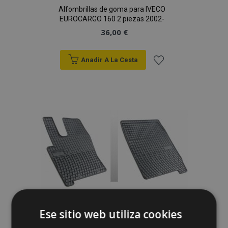
Alfombrillas de goma para IVECO
EUROCARGO 160 2 piezas 2002-
36,00 €
Anadir A La Cesta
Añadir
a la
Lista
de
Deseos
Alfombrillas de goma para IVECO
Ese sitio web utiliza cookies
EUROCARGO 120 2 piezas 2002-