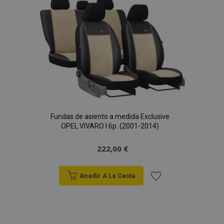
Lista
de
PHPSESSID
59 
PHP.net
49 s
.vtvauto.es
Deseos
Política de Privacidad de Google
Fundas de asiento a medida Exclusive
OPEL VIVARO I 6p. (2001-2014)
222,00 €
Anadir A La Cesta
Añadir
a la
X-Magento-Vary
59 
Adobe Inc.