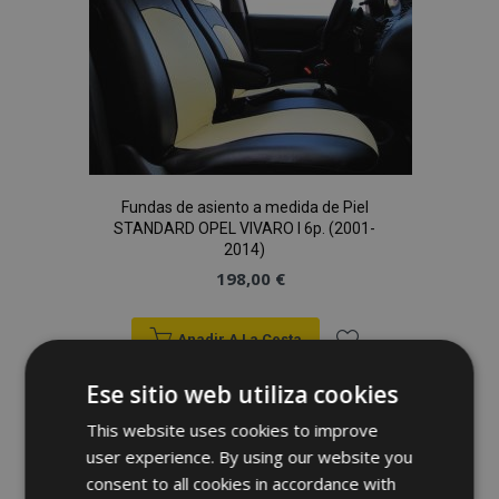
Deseos
Fundas de asiento a medida de Piel
STANDARD OPEL VIVARO I 6p. (2001-
2014)
198,00 €
Anadir A La Cesta
Añadir
Ese sitio web utiliza cookies
a la
This website uses cookies to improve
user experience. By using our website you
Lista
consent to all cookies in accordance with