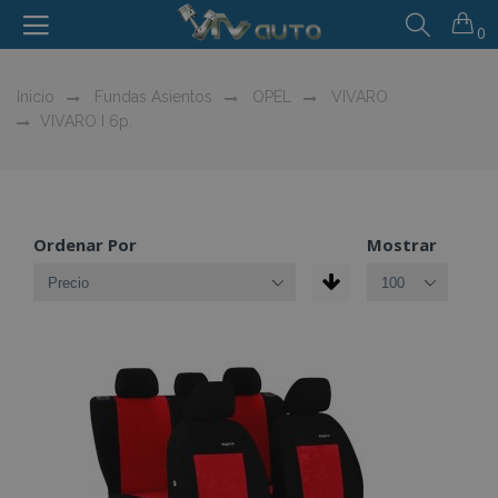
0
Inicio
Fundas Asientos
OPEL
VIVARO
VIVARO I 6p.
Ordenar Por
Mostrar