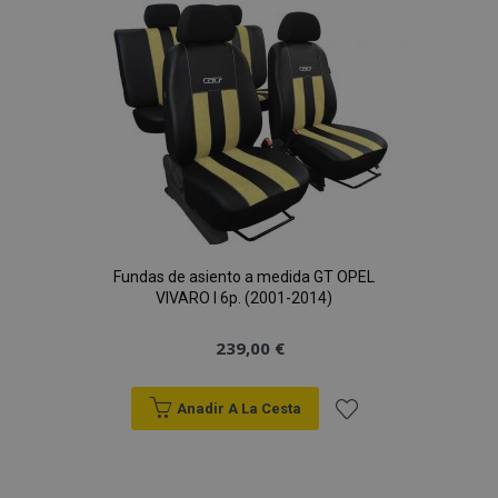
58 s
www.vtvauto.es
Lista
de
Deseos
Fundas de asiento a medida GT OPEL
mage-cache-sessid
1
Adobe Inc.
VIVARO I 6p. (2001-2014)
www.vtvauto.es
239,00 €
Anadir A La Cesta
Añadir
a la