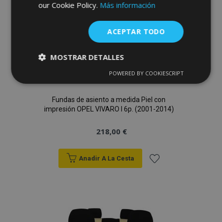
de
our Cookie Policy.
Más información
Deseos
ACEPTAR TODO
MOSTRAR DETALLES
POWERED BY COOKIESCRIPT
Cookies
Cookies de
estrictamente
rendimiento
necesarias
Fundas de asiento a medida Piel con
impresión OPEL VIVARO I 6p. (2001-2014)
218,00 €
Cookies de
Cookies de
preferencias
funcionalidad
Anadir A La Cesta
Añadir
a la
Cookies estrictamente necesarias
Lista