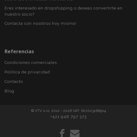
Eres interesado en dropshipping o deseas convertirte en
nuestro socio?
Contacta con nosotros hoy mismo!
CookieScriptConsent
4 se
CookieScript
www.vtvauto.es
Referencias
Condiciones comerciales
Política de privacidad
Contacto
Blog
© VTV s.r.o. 2010 - 2026 VAT: SK2023166904
mage-translation-file-version
S
Adobe Inc.
+421 948 797 373
www.vtvauto.es