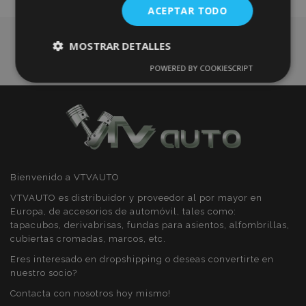
ACEPTAR TODO
Deseos
MOSTRAR DETALLES
POWERED BY COOKIESCRIPT
Cookies
Cookies de
estrictamente
rendimiento
necesarias
Cookies de
Cookies de
preferencias
funcionalidad
Bienvenido a VTVAUTO
VTVAUTO es distribuidor y proveedor al por mayor en
Europa, de accesorios de automóvil, tales como:
tapacubos, derivabrisas, fundas para asientos, alfombrillas,
cubiertas cromadas, marcos, etc.
Cookies estrictamente necesarias
Eres interesado en dropshipping o deseas convertirte en
nuestro socio?
Cookies de rendimiento
Contacta con nosotros hoy mismo!
Cookies de preferencias