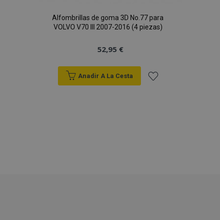
Alfombrillas de goma 3D No.77 para
VOLVO V70 III 2007-2016 (4 piezas)
52,95 €
Anadir A La Cesta
Añadir
a la
Lista
de
X-Magento-Vary
59 
Adobe Inc.
Deseos
58 s
www.vtvauto.es