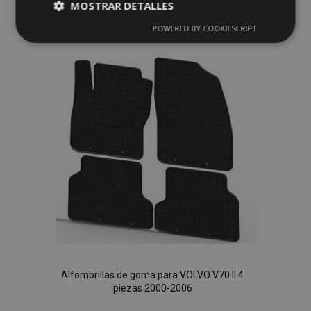
MOSTRAR DETALLES
Añadir
POWERED BY COOKIESCRIPT
Cookies
Cookies de
a la
estrictamente
rendimiento
necesarias
Lista
de
Cookies de
Cookies de
Deseos
preferencias
funcionalidad
Cookies estrictamente necesarias
Cookies de rendimiento
Cookies de preferencias
Alfombrillas de goma para VOLVO V70 II 4
Cookies de funcionalidad
piezas 2000-2006
Strictly necessary cookies allow core website