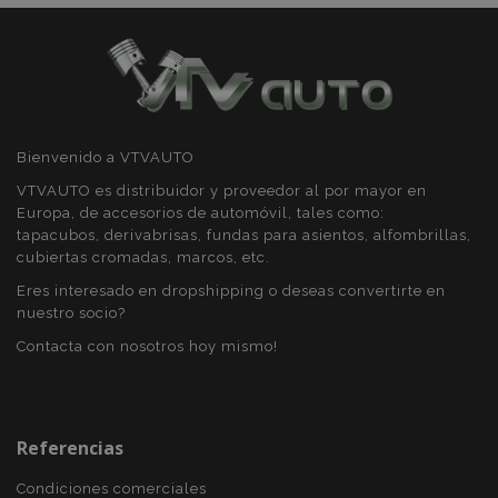
Bienvenido a VTVAUTO
mage-cache-sessid
1
Adobe Inc.
VTVAUTO es distribuidor y proveedor al por mayor en
www.vtvauto.es
Europa, de accesorios de automóvil, tales como:
tapacubos, derivabrisas, fundas para asientos, alfombrillas,
cubiertas cromadas, marcos, etc.
Eres interesado en dropshipping o deseas convertirte en
nuestro socio?
Contacta con nosotros hoy mismo!
mage-messages
1
Adobe Inc.
Referencias
www.vtvauto.es
Condiciones comerciales