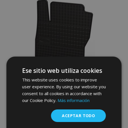
Lista
de
Deseos
Ese sitio web utiliza cookies
This website uses cookies to improve
user experience. By using our website you
Alfombrillas de goma para VOLVO V70
consent to all cookies in accordance with
III 4 piezas 2007-2016
our Cookie Policy.
Más información
36,00 €
ACEPTAR TODO
Anadir A La Cesta