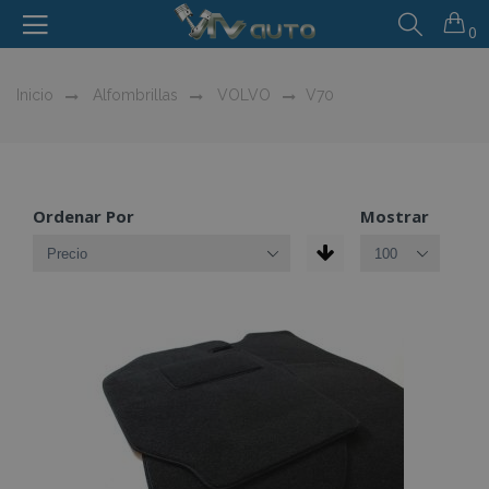
0
Inicio
Alfombrillas
VOLVO
V70
Ordenar Por
Mostrar