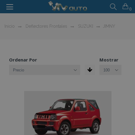
0
Inicio
Deflectores Frontales
SUZUKI
JIMNY
Ordenar Por
Mostrar