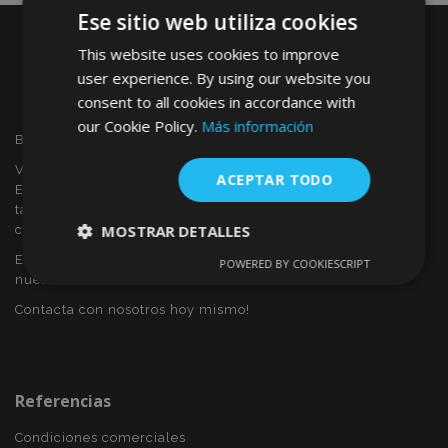
Ese sitio web utiliza cookies
This website uses cookies to improve
user experience. By using our website you
consent to all cookies in accordance with
our Cookie Policy.
Más información
Bienvenido a VTVAUTO
VTVAUTO es distribuidor y proveedor al por mayor en
ACEPTAR TODO
Europa, de accesorios de automóvil, tales como:
tapacubos, derivabrisas, fundas para asientos, alfombrillas,
MOSTRAR DETALLES
cubiertas cromadas, marcos, etc.
Eres interesado en dropshipping o deseas convertirte en
POWERED BY COOKIESCRIPT
Cookies
Cookies de
nuestro socio?
estrictamente
rendimiento
necesarias
Contacta con nosotros hoy mismo!
Cookies de
Cookies de
preferencias
funcionalidad
Referencias
Condiciones comerciales