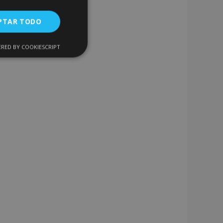
PTAR TODO
RED BY COOKIESCRIPT
Cookies de
uncionalidad
encias
. The website cannot
 de productos
acilitar la