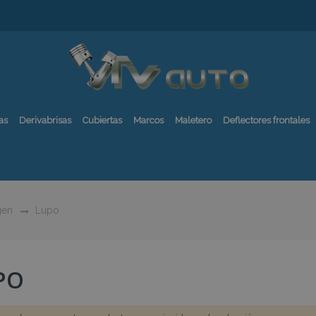
as
Derivabrisas
Cubiertas
Marcos
Maletero
Deflectores frontales
gen
Lupo
PO