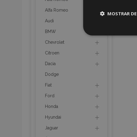
Alfa Romeo
MOSTRAR DE
Audi
Cookies
BMW
estrictame
necesaria
Chevrolet
Citroen
Dacia
Dodge
Cooki
Fiat
Ford
Strictly necessary c
Honda
be used properly wit
Hyundai
Nombre
Jaguar
recently_viewed_p