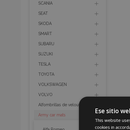
SCANIA
SEAT
SKODA
SMART
SUBARU
SUZUKI
TESLA
TOYOTA
VOLKSWAGEN
VOLVO
Alfombrillas de velours
Ese sitio we
Army car mats
This website uses
cookies in accord
Alfa Romeo