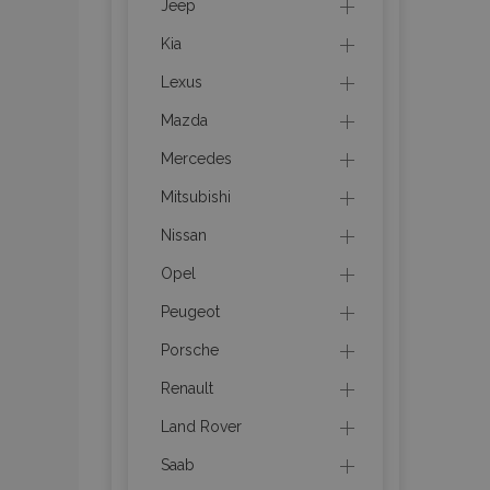
Jeep
Kia
section_data_ids
Lexus
Mazda
PHPSESSID
Mercedes
Mitsubishi
Nissan
Opel
X-Magento-Vary
Peugeot
Porsche
mage-cache-sessi
Renault
Land Rover
Saab