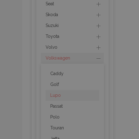
mage-messages
Seat
Skoda
Suzuki
recently_compare
Toyota
Volvo
product_data_sto
Volkswagen
CookieScriptConse
Caddy
Golf
mage-translation-f
Lupo
Passat
Polo
recently_viewed_p
Touran
recently_compare
Jetta