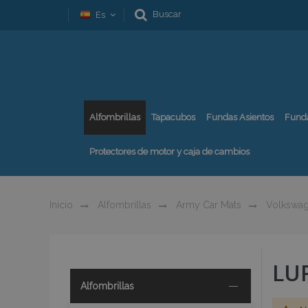
Buscar
Es
Alfombrillas
Tapacubos
Fundas Asientos
Fund
Protectores de motor y caja de cambios
Inicio
Alfombrillas
Army Car Mats
Volkswa
LU
Alfombrillas