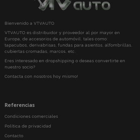
Bienvenido a VTVAUTO
VTVAUTO es distribuidor y proveedor al por mayor en
mage-cache-sessid
1
Europa, de accesorios de automóvil, tales como:
Adobe Inc.
www.vtvauto.es
tapacubos, derivabrisas, fundas para asientos, alfombrillas,
cubiertas cromadas, marcos, etc.
Eres interesado en dropshipping o deseas convertirte en
nuestro socio?
Contacta con nosotros hoy mismo!
Referencias
mage-messages
1
Adobe Inc.
Condiciones comerciales
www.vtvauto.es
Política de privacidad
Contacto