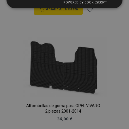
POWERED BY COOKIESCRIPT
Cookies
Cookies de
estrictamente
rendimiento
Anadir A La Cesta
necesarias
Añadir
a la
Cookies de
Cookies de
preferencias
funcionalidad
Lista
de
Deseos
Cookies estrictamente necesarias
Cookies de rendimiento
Cookies de preferencias
Cookies de funcionalidad
Alfombrillas de goma para OPEL VIVARO
2 piezas 2001-2014
Strictly necessary cookies allow core website
36,00 €
functionality such as user login and account
management. The website cannot be used