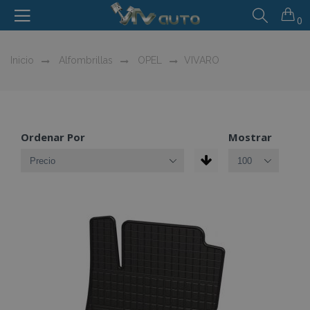
0
Inicio
Alfombrillas
OPEL
VIVARO
Ordenar Por
Mostrar