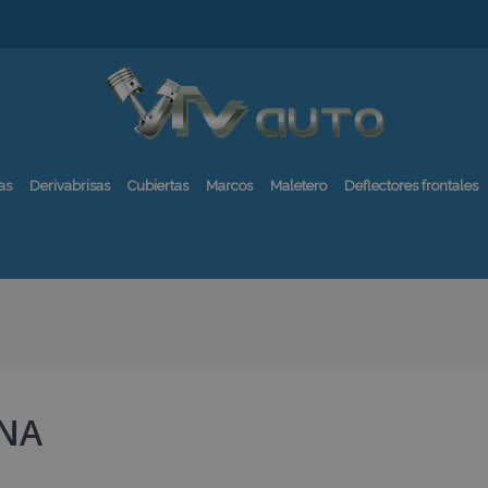
as
Derivabrisas
Cubiertas
Marcos
Maletero
Deflectores frontales
NA