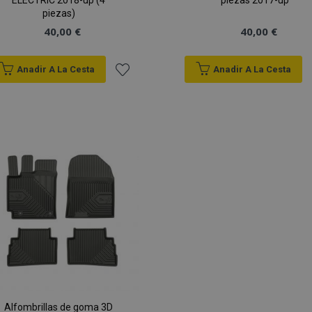
ELECTRIC 2018-up (4
piezas 2017-up
piezas)
40,00 €
40,00 €
Anadir A La Cesta
Anadir A La Cesta
Añadir
a la
Lista
de
Deseos
Alfombrillas de goma 3D