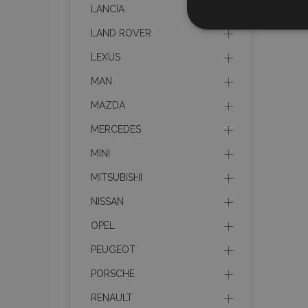
LANCIA
Cookies
estrictame
LAND ROVER
necesaria
LEXUS
MAN
MAZDA
MERCEDES
Cooki
MINI
MITSUBISHI
Strictly necessary c
be used properly wit
NISSAN
Nombre
OPEL
recently_viewed_p
PEUGEOT
PORSCHE
section_data_ids
RENAULT