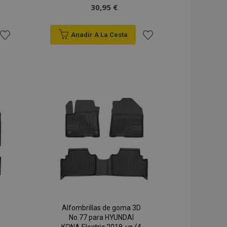
30,95 €
Anadir A La Cesta
Añadir
Añadir
a la
a la
Lista
Lista
de
de
Deseos
Deseos
Alfombrillas de goma 3D
No.77 para HYUNDAI