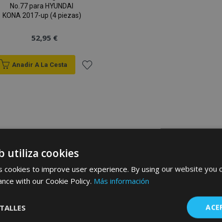
No.77 para HYUNDAI
KONA 2017-up (4 piezas)
52,95 €
Anadir A La Cesta
Añadir
a la
Lista
de
b utiliza cookies
Deseos
 cookies to improve user experience. By using our website you c
ance with our Cookie Policy.
Más información
TALLES
ACE