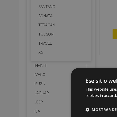
SANTANO
SONATA
TERACAN
TUCSON
TRAVEL
XG
INFINITI
IVECO
Ese sitio we
ISUZU
This website uses
JAGUAR
cookies in accord
JEEP
MOSTRAR DE
KIA