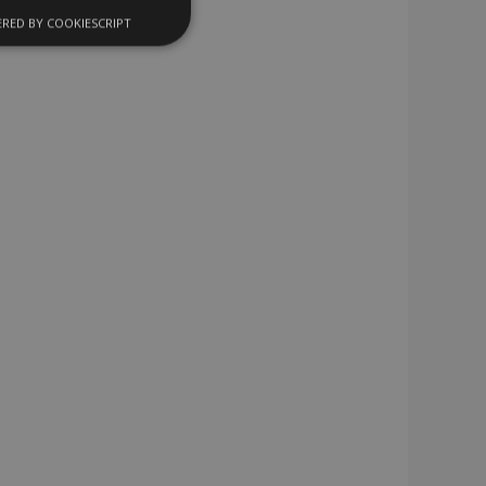
RED BY COOKIESCRIPT
Cookies de
uncionalidad
encias
. The website cannot
 de productos
acilitar la
cífica del cliente
niciadas por el
a lista de deseos,