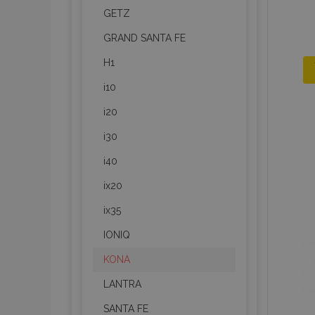
GETZ
GRAND SANTA FE
H1
i10
i20
i30
i40
ix20
ix35
IONIQ
KONA
LANTRA
SANTA FE