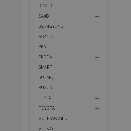
ROVER
PHPSESSID
SAAB
SSANGYONG
SCANIA
SEAT
X-Magento-Vary
SKODA
SMART
SUBARU
mage-cache-sessi
SUZUKI
TESLA
TOYOTA
mage-messages
VOLKSWAGEN
VOLVO