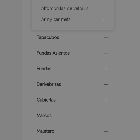
Alfombrillas de velours
recently_compare
Army car mats
product_data_sto
Tapacubos
CookieScriptConse
Fundas Asientos
Fundas
mage-translation-f
Derivabrisas
recently_viewed_p
Cubiertas
Marcos
recently_compare
Maletero