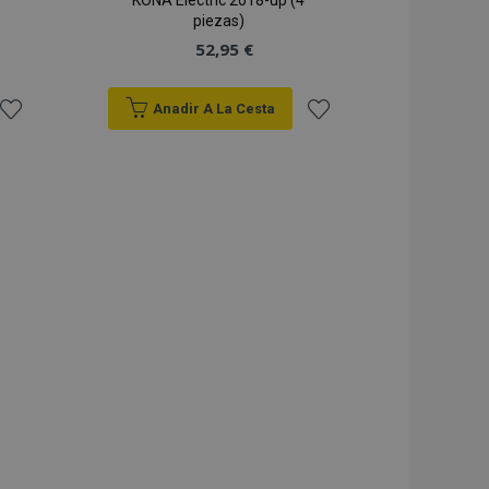
KONA Electric 2018-up (4
piezas)
52,95 €
Anadir A La Cesta
Añadir
Añadir
a la
a la
Lista
Lista
de
de
Deseos
Deseos