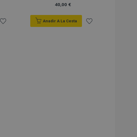
40,00 €
Anadir A La Cesta
Añadir
Añadir
a la
a la
Lista
Lista
de
de
Deseos
Deseos