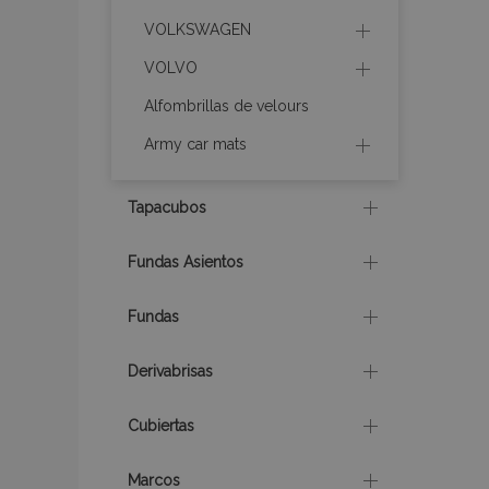
VOLKSWAGEN
VOLVO
recently_compare
Alfombrillas de velours
product_data_sto
Army car mats
CookieScriptConse
Tapacubos
Fundas Asientos
mage-translation-f
Fundas
Derivabrisas
recently_viewed_p
Cubiertas
recently_compare
Marcos