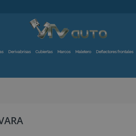
as
Derivabrisas
Cubiertas
Marcos
Maletero
Deflectores frontales
VARA