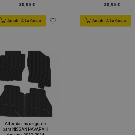
30,95 €
30,95 €
Anadir A La Cesta
Anadir A La Cesta
Añadir
a la
Lista
de
Deseos
Alfombrillas de goma
para NISSAN NAVARA III