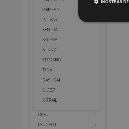
MOSTRAR DE
PRIMERA
Cookies
PULSAR
estrictame
necesaria
SENTRA
SERENA
SUNNY
TERRANO
Cooki
TIIDA
QASHQAI
Strictly necessary c
QUEST
be used properly wit
X-TRAIL
Nombre
recently_viewed_p
OPEL
PEUGEOT