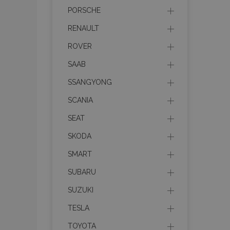
section_data_ids
PORSCHE
RENAULT
PHPSESSID
ROVER
SAAB
SSANGYONG
SCANIA
X-Magento-Vary
SEAT
SKODA
SMART
mage-cache-sessi
SUBARU
SUZUKI
TESLA
mage-messages
TOYOTA