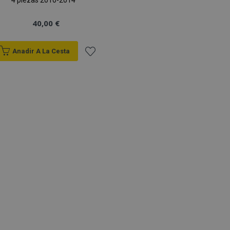
4 piezas 2010-2014
40,00 €
Anadir A La Cesta
Añadir
a la
Lista
de
Deseos