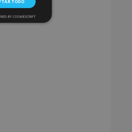
PTAR TODO
RED BY COOKIESCRIPT
Cookies de
uncionalidad
encias
. The website cannot
 de productos
acilitar la