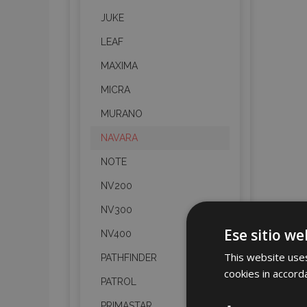
JUKE
LEAF
MAXIMA
MICRA
MURANO
NAVARA
NOTE
NV200
NV300
Ese sitio we
NV400
This website uses
PATHFINDER
cookies in accord
PATROL
PRIMASTAR