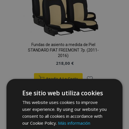
Deseos
Fundas de asiento a medida de Piel
STANDARD FIAT FREEMONT 7p. (2011-
2016)
218,00 €
Anadir A La Cesta
Añadir
Ese sitio web utiliza cookies
a la
This website uses cookies to improve
user experience. By using our website you
Lista
consent to all cookies in accordance with
de
our Cookie Policy.
Más información