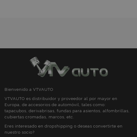
de
PHPSESSID
59 
PHP.net
49 s
.vtvauto.es
Deseos
Política de Privacidad de Google
Bienvenido a VTVAUTO
VTVAUTO es distribuidor y proveedor al por mayor en
Europa, de accesorios de automóvil, tales como:
tapacubos, derivabrisas, fundas para asientos, alfombrillas,
cubiertas cromadas, marcos, etc.
Eres interesado en dropshipping o deseas convertirte en
X-Magento-Vary
59 
Adobe Inc.
58 s
www.vtvauto.es
nuestro socio?