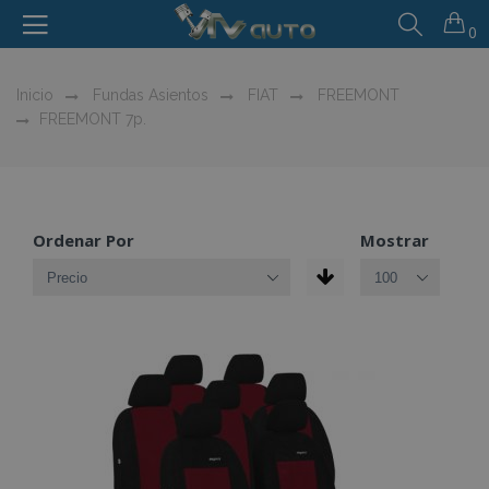
0
Inicio
Fundas Asientos
FIAT
FREEMONT
FREEMONT 7p.
Ordenar Por
Mostrar