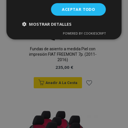
Deseos
ACEPTAR TODO
MOSTRAR DETALLES
POWERED BY COOKIESCRIPT
Cookies
Cookies de
estrictamente
rendimiento
necesarias
Fundas de asiento a medida Piel con
impresión FIAT FREEMONT 7p. (2011-
2016)
235,00 €
Cookies de
Cookies de
preferencias
funcionalidad
Anadir A La Cesta
Añadir
a la
Cookies estrictamente necesarias
Lista
Cookies de rendimiento
de
Cookies de preferencias