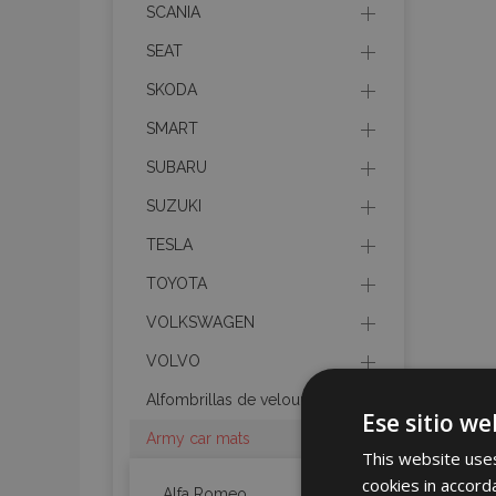
SCANIA
SEAT
SKODA
SMART
SUBARU
SUZUKI
TESLA
TOYOTA
VOLKSWAGEN
VOLVO
Alfombrillas de velours
Ese sitio we
Army car mats
This website uses
cookies in accord
Alfa Romeo