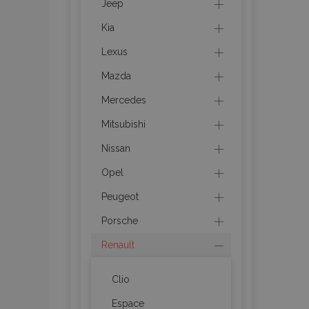
Jeep
Kia
section_data_ids
Lexus
Mazda
PHPSESSID
Mercedes
Mitsubishi
Nissan
Opel
X-Magento-Vary
Peugeot
Porsche
mage-cache-sessi
Renault
Clio
Espace