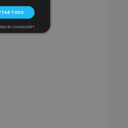
PTAR TODO
RED BY COOKIESCRIPT
Cookies de
uncionalidad
encias
. The website cannot
 de productos
acilitar la