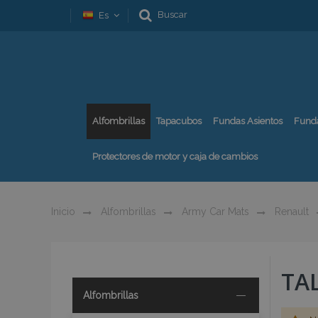
Buscar
Es
Alfombrillas
Tapacubos
Fundas Asientos
Fund
Protectores de motor y caja de cambios
Inicio
Alfombrillas
Army Car Mats
Renault
TAL
Alfombrillas