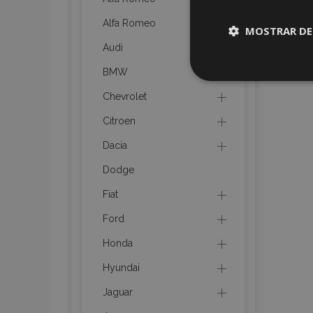
Alfa Romeo
MOSTRAR DE
Audi
Cookies
BMW
estrictame
necesaria
Chevrolet
Citroen
Dacia
Dodge
Cooki
Fiat
Ford
Strictly necessary c
Honda
be used properly wit
Hyundai
Nombre
Jaguar
recently_viewed_p