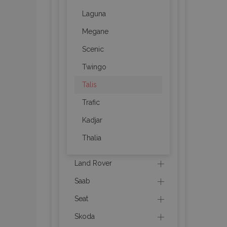
mage-messages
Laguna
Megane
Scenic
recently_compare
Twingo
product_data_sto
Talis
Trafic
CookieScriptConse
Kadjar
Thalia
mage-translation-f
Land Rover
Saab
recently_viewed_p
Seat
Skoda
recently_compare