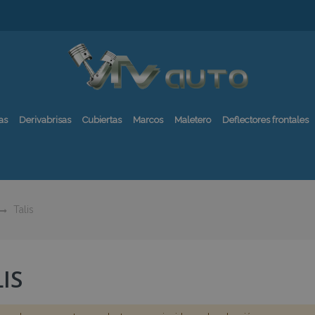
as
Derivabrisas
Cubiertas
Marcos
Maletero
Deflectores frontales
Talis
IS