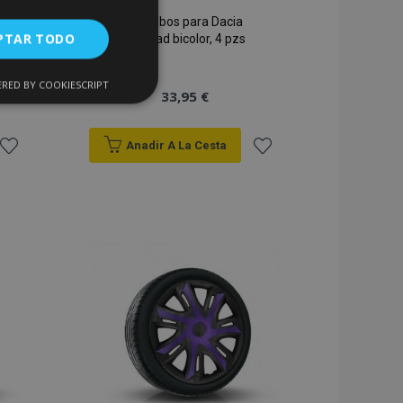
Tapacubos para Dacia
PTAR TODO
14", Quad bicolor, 4 pzs
RED BY COOKIESCRIPT
Cookies de
33,95 €
uncionalidad
Anadir A La Cesta
Añadir
Añadir
a la
a la
Lista
Lista
encias
de
de
. The website cannot
Deseos
Deseos
 de productos
acilitar la