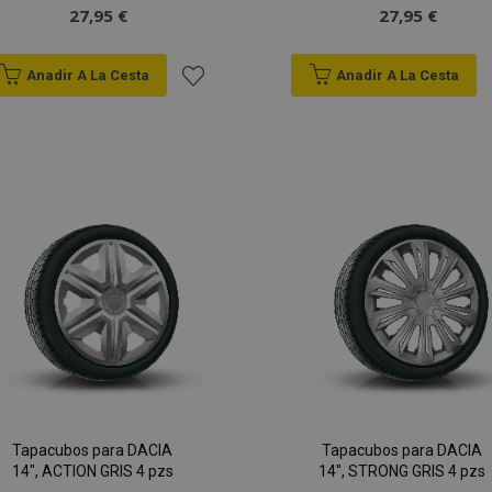
27,95 €
27,95 €
Anadir A La Cesta
Anadir A La Cesta
Añadir
a la
Lista
de
Deseos
Tapacubos para DACIA
Tapacubos para DACIA
14", ACTION GRIS 4 pzs
14", STRONG GRIS 4 pzs