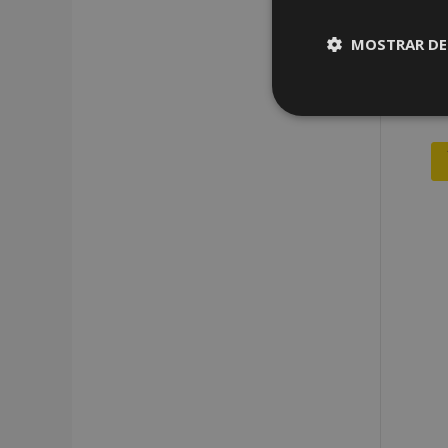
MOSTRAR DE
Cookies
estrictame
necesaria
Cooki
Strictly necessary c
be used properly wit
Nombre
recently_viewed_p