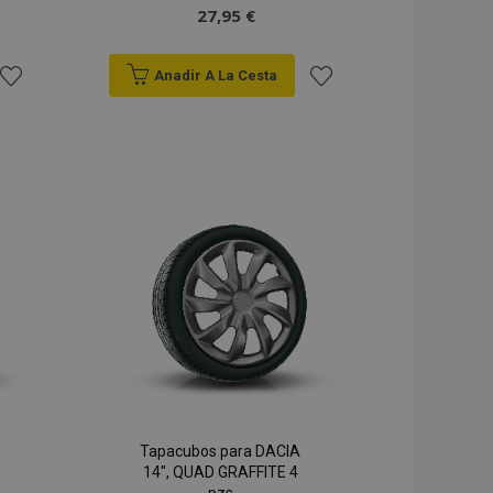
27,95 €
Anadir A La Cesta
Añadir
Añadir
a la
a la
Lista
Lista
de
de
Deseos
Deseos
Tapacubos para DACIA
14", QUAD GRAFFITE 4