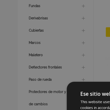
Fundas
Derivabrisas
Cubiertas
Marcos
Maletero
Deflectores frontales
Paso de rueda
Protectores de motor y caja
Ese sitio we
This website uses
de cambios
cookies in accord