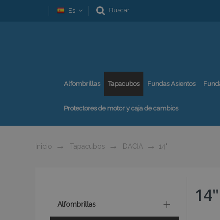
Buscar
Es
Alfombrillas
Tapacubos
Fundas Asientos
Fund
Protectores de motor y caja de cambios
Inicio
Tapacubos
DACIA
14"
14"
Alfombrillas