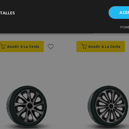
Tapacubos para DACIA
Tapacubos para DACIA
TALLES
ACE
14", N-POWER BICOLOR
14", ACTION
negro plata 4pzs
DOUBLECOLOR 4 pzs
POWE
Cookies de
Cookies de
33,95 €
33,95 €
nte
rendimiento
preferencias
f
s
Anadir A La Cesta
Anadir A La Cesta
Añadir
a la
Lista
es estrictamente necesarias
Cookies de rendimiento
Cookies de prefer
Cookies de funcionalidad
de
ookies allow core website functionality such as user login and account management
Deseos
hout strictly necessary cookies.
Proveedor
/
Vencimiento
Descripción
Dominio
roduct
1 día
Almacena ID de productos
Adobe Inc.
vistos recientemente para f
www.vtvauto.es