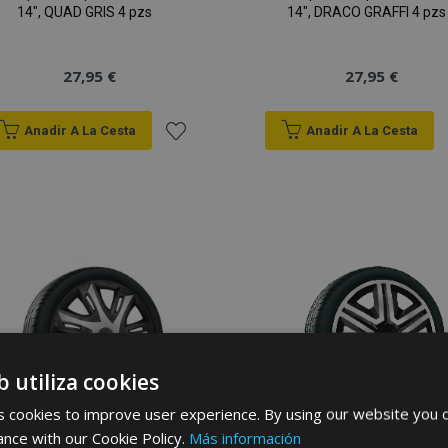
14", QUAD GRIS 4 pzs
14", DRACO GRAFFI 4 pzs
27,95 €
27,95 €
Anadir A La Cesta
Anadir A La Cesta
Añadir
a la
Lista
de
Deseos
b utiliza cookies
 cookies to improve user experience. By using our website you c
ance with our Cookie Policy.
Más información