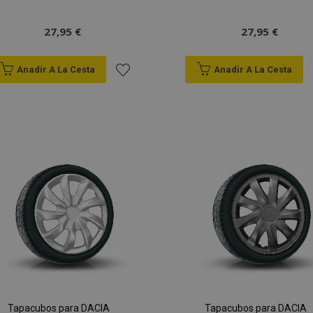
27,95 €
27,95 €
Anadir A La Cesta
Anadir A La Cesta
Añadir
a la
Lista
de
Deseos
Tapacubos para DACIA
Tapacubos para DACIA