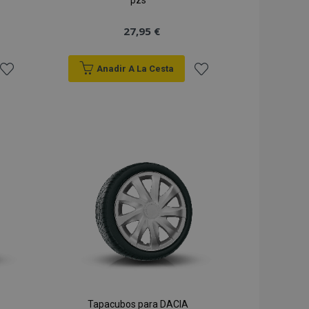
pzs
27,95 €
Anadir A La Cesta
Añadir
Añadir
a la
a la
Lista
Lista
de
de
Deseos
Deseos
Tapacubos para DACIA