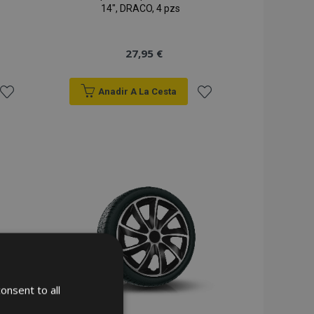
14", DRACO, 4 pzs
27,95 €
Anadir A La Cesta
Añadir
Añadir
a la
a la
Lista
Lista
de
de
Deseos
Deseos
onsent to all