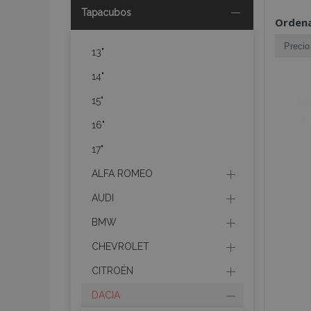
Tapacubos
Ordena
13"
14"
15"
16"
17"
ALFA ROMEO
AUDI
BMW
CHEVROLET
CITROËN
DACIA