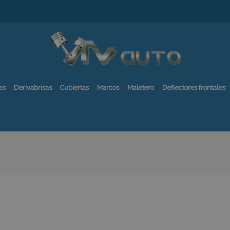
as
Derivabrisas
Cubiertas
Marcos
Maletero
Deflectores frontales