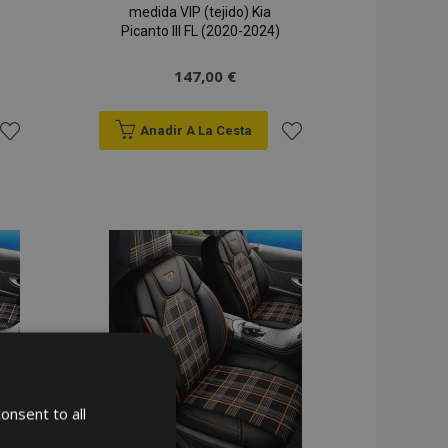
medida VIP (tejido) Kia
Picanto III FL (2020-2024)
147,00 €
Anadir A La Cesta
Añadir
Añadir
a la
a la
Lista
Lista
de
de
Deseos
Deseos
onsent to all