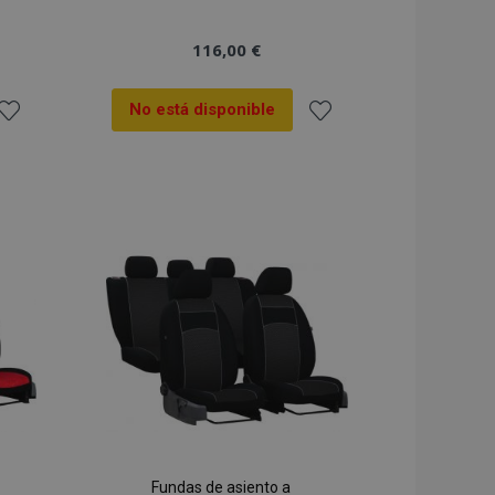
116,00 €
No está disponible
ñadir
Añadir
 la
a la
ista
Lista
de
de
Deseos
Deseos
Fundas de asiento a