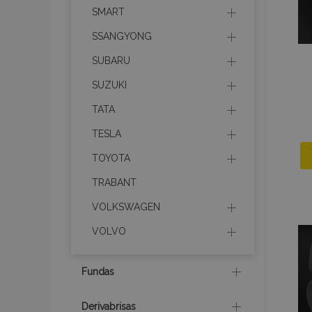
mage-messages
SMART
SSANGYONG
SUBARU
recently_compare
SUZUKI
TATA
product_data_sto
TESLA
CookieScriptConse
TOYOTA
TRABANT
VOLKSWAGEN
mage-translation-f
VOLVO
recently_viewed_p
Fundas
Derivabrisas
recently_compare