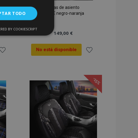
Fundas de asiento
PTAR TODO
FETHIYE negro-naranja
RED BY COOKIESCRIPT
Cookies de
149,00 €
uncionalidad
No está disponible
ñadir
Añadir
 la
a la
-15%
ista
Lista
encias
de
de
. The website cannot
Deseos
Deseos
 de productos
acilitar la