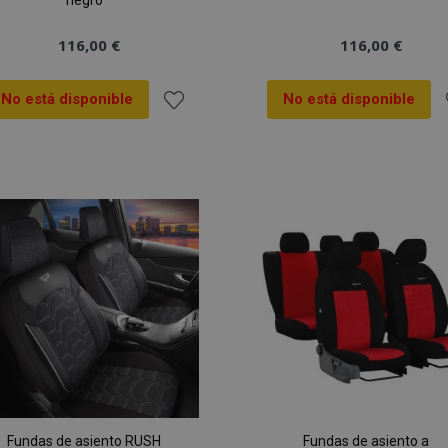
negro
116,00 €
116,00 €
No está disponible
No está disponible
Añadir
A
a la
a
Lista
L
de
Deseos
Fundas de asiento RUSH
Fundas de asiento a