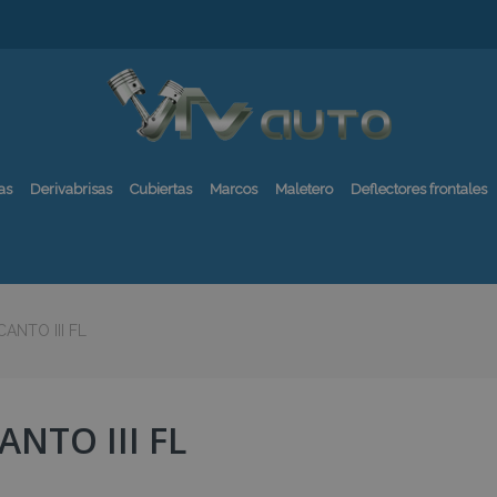
as
Derivabrisas
Cubiertas
Marcos
Maletero
Deflectores frontales
CANTO III FL
ANTO III FL