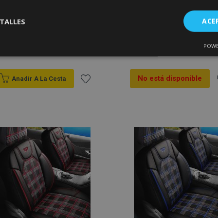
Fundas de asiento a
Fundas de asiento
TALLES
ACE
medida Tuning Due
FETHIYE negro-blanco
(tejido) Kia Picanto III FL
(2020-2024)
POWE
Cookies de
Cookies de
147,00 €
149,00 €
nte
rendimiento
preferencias
f
s
No está disponible
Anadir A La Cesta
Añadir
A
a la
a
Lista
L
es estrictamente necesarias
Cookies de rendimiento
Cookies de prefer
Cookies de funcionalidad
de
ookies allow core website functionality such as user login and account management
Deseos
hout strictly necessary cookies.
Proveedor
/
Vencimiento
Descripción
Dominio
roduct
1 día
Almacena ID de productos
Adobe Inc.
vistos recientemente para f
www.vtvauto.es