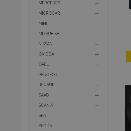
MERCEDES
section_data_ids
MICROCAR
MINI
PHPSESSID
MITSUBISHI
NISSAN
OMODA
OPEL
X-Magento-Vary
PEUGEOT
RENAULT
SAAB
mage-cache-sessi
SCANIA
SEAT
SKODA