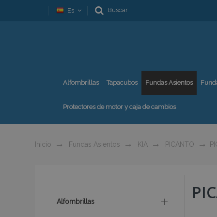
Buscar
Es
Alfombrillas
Tapacubos
Fundas Asientos
Fund
Protectores de motor y caja de cambios
Inicio
Fundas Asientos
KIA
PICANTO
PI
PIC
Alfombrillas