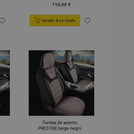
116,00 €
Anadir A La Cesta
ñadir
Añadir
 la
a la
ista
Lista
de
de
Deseos
Deseos
Fundas de asiento
PRESTIGE beige-negro