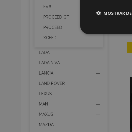
EV6
MOSTRAR DE
PROCEED GT
PROCEED
Cookies
estrictame
XCEED
necesaria
LADA
LADA NIVA
LANCIA
Cooki
LAND ROVER
LEXUS
Strictly necessary c
MAN
be used properly wit
MAXUS
Nombre
MAZDA
recently_viewed_p