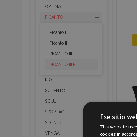
OPTIMA
PICANTO
Picanto I
Picanto II
PICANTO III
PICANTO III FL
RIO
SORENTO
SOUL
SPORTAGE
Ese sitio we
STONIC
This website uses
cookies in accord
VENGA