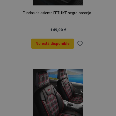
Fundas de asiento FETHIYE negro-naranja
149,00 €
No está disponible
Añadir
a la
Lista
de
Deseos