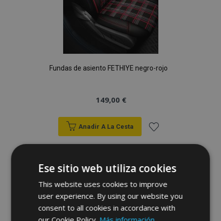
Fundas de asiento FETHIYE negro-rojo
149,00 €
Anadir A La Cesta
Añadir
a la
Ese sitio web utiliza cookies
Lista
This website uses cookies to improve
user experience. By using our website you
de
consent to all cookies in accordance with
our Cookie Policy.
Más información