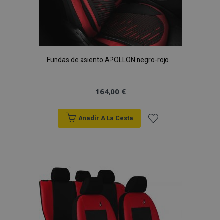
Fundas de asiento APOLLON negro-rojo
164,00 €
Anadir A La Cesta
Añadir
a la
Lista
de
Deseos