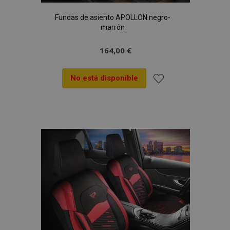
Fundas de asiento APOLLON negro-
marrón
164,00 €
No está disponible
Añadir
a la
Lista
de
Deseos