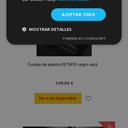
Deseos
ACEPTAR TODO
MOSTRAR DETALLES
POWERED BY COOKIESCRIPT
Cookies
Cookies de
estrictamente
rendimiento
necesarias
Fundas de asiento FETHIYE negro-azul
Cookies de
Cookies de
preferencias
funcionalidad
149,00 €
No está disponible
Añadir
Cookies estrictamente necesarias
a la
Cookies de rendimiento
-15%