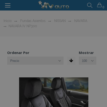
0
Inicio
Fundas Asientos
NISSAN
NAVARA
NAVARA IV NP300
Ordenar Por
Mostrar