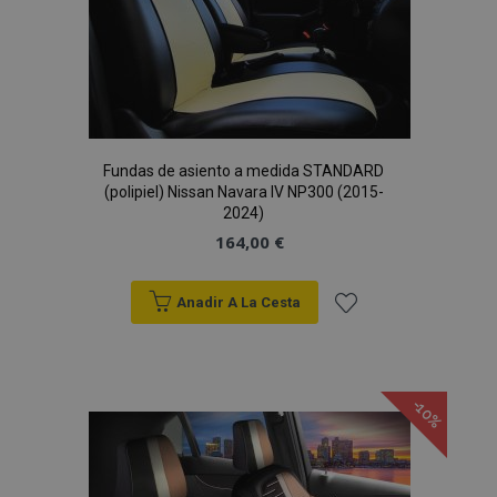
Deseos
Fundas de asiento a medida STANDARD
(polipiel) Nissan Navara IV NP300 (2015-
2024)
164,00 €
Anadir A La Cesta
Añadir
a la
-10%
Lista
de