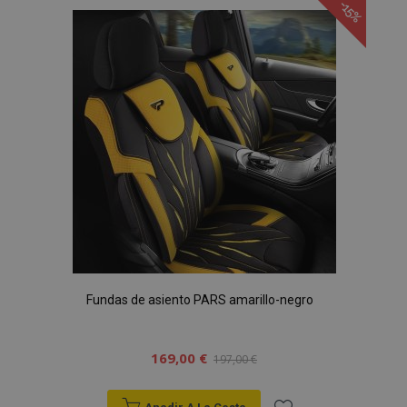
-15%
Lista
de
Deseos
Fundas de asiento PARS amarillo-negro
169,00 €
197,00 €