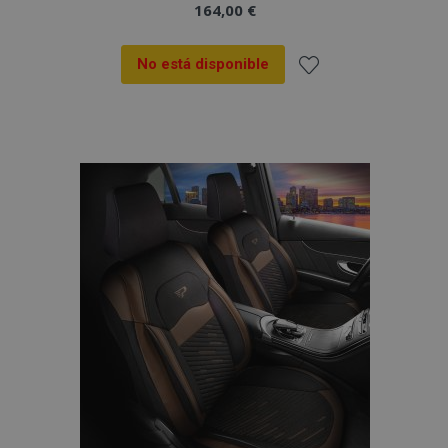
164,00 €
vistas.
_ga_5REJF36KHW
.vtvauto.es
1 año 1 mes
Google
Analytics utiliza
No está disponible
esta cookie par
mantener el
estado de la
Añadir
sesión.
a la
Lista
de
Deseos