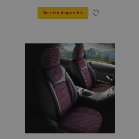
No está disponible
Añadir
a la
Lista
de
Deseos