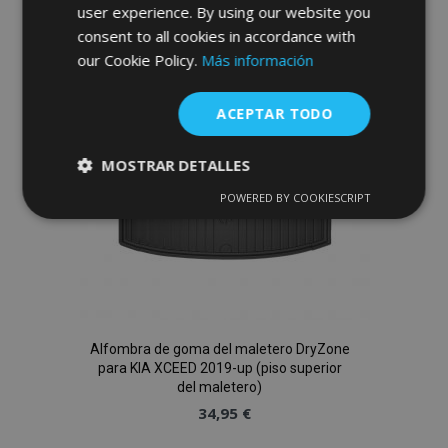
a la
user experience. By using our website you
consent to all cookies in accordance with
Lista
our Cookie Policy.
Más información
de
ACEPTAR TODO
Deseos
MOSTRAR DETALLES
POWERED BY COOKIESCRIPT
Cookies
Cookies de
estrictamente
rendimiento
necesarias
Cookies de
Cookies de
preferencias
funcionalidad
Alfombra de goma del maletero DryZone
para KIA XCEED 2019-up (piso superior
del maletero)
34,95 €