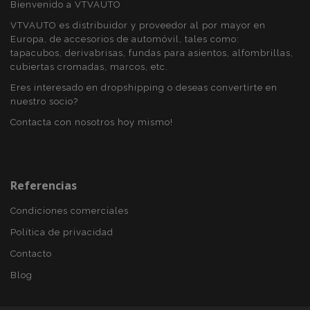
Bienvenido a VTVAUTO
VTVAUTO es distribuidor y proveedor al por mayor en
Europa, de accesorios de automóvil, tales como:
tapacubos, derivabrisas, fundas para asientos, alfombrillas,
cubiertas cromadas, marcos, etc.
PHPSESSID
59 
PHP.net
49 s
.vtvauto.es
Eres interesado en dropshipping o deseas convertirte en
Política de Privacidad de Google
nuestro socio?
Contacta con nosotros hoy mismo!
Referencias
Condiciones comerciales
Política de privacidad
Contacto
Blog