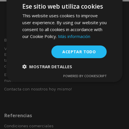
Ese sitio web utiliza cookies
This website uses cookies to improve
user experience. By using our website you
consent to all cookies in accordance with
our Cookie Policy.
Más información
Bienvenido a VTVAUTO
VTVAUTO es distribuidor y proveedor al por mayor en
ACEPTAR TODO
Europa, de accesorios de automóvil, tales como:
tapacubos, derivabrisas, fundas para asientos, alfombrillas,
MOSTRAR DETALLES
cubiertas cromadas, marcos, etc.
Eres interesado en dropshipping o deseas convertirte en
POWERED BY COOKIESCRIPT
Cookies
Cookies de
nuestro socio?
estrictamente
rendimiento
necesarias
Contacta con nosotros hoy mismo!
Cookies de
Cookies de
preferencias
funcionalidad
Referencias
Condiciones comerciales