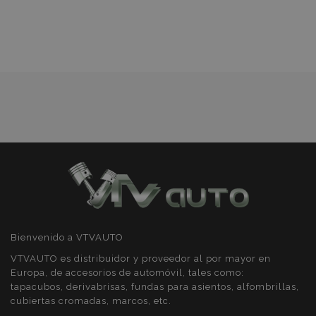
Lista
PHPSESSID
59 
PHP.net
de
49 s
.vtvauto.es
Política de Privacidad de Google
Deseos
Bienvenido a VTVAUTO
VTVAUTO es distribuidor y proveedor al por mayor en
Europa, de accesorios de automóvil, tales como:
tapacubos, derivabrisas, fundas para asientos, alfombrillas,
cubiertas cromadas, marcos, etc.
X-Magento-Vary
59 
Adobe Inc.