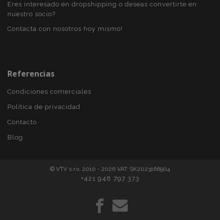
58 s
www.vtvauto.es
Eres interesado en dropshipping o deseas convertirte en
nuestro socio?
Contacta con nosotros hoy mismo!
Referencias
Condiciones comerciales
Política de privacidad
Contacto
mage-cache-sessid
1
Adobe Inc.
www.vtvauto.es
Blog
© VTV s.r.o. 2010 - 2026 VAT: SK2023166904
+421 948 797 373