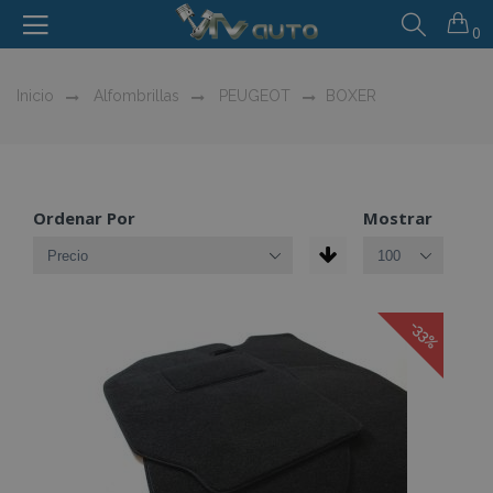
0
Inicio
Alfombrillas
PEUGEOT
BOXER
Ordenar Por
Mostrar
-33%