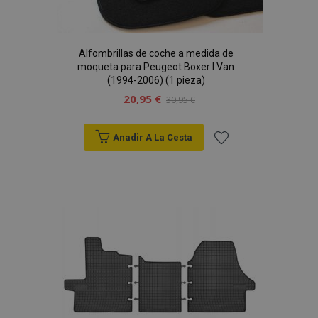
Alfombrillas de coche a medida de
moqueta para Peugeot Boxer I Van
(1994-2006) (1 pieza)
20,95 €
30,95 €
Anadir A La Cesta
Añadir
a la
Lista
de
Deseos