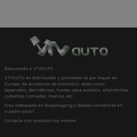
section_data_ids
1
Adobe Inc.
www.vtvauto.es
PHPSESSID
59 
PHP.net
Bienvenido a VTVAUTO
49 s
.vtvauto.es
Política de Privacidad de Google
VTVAUTO es distribuidor y proveedor al por mayor en
Europa, de accesorios de automóvil, tales como:
tapacubos, derivabrisas, fundas para asientos, alfombrillas,
cubiertas cromadas, marcos, etc.
Eres interesado en dropshipping o deseas convertirte en
nuestro socio?
Contacta con nosotros hoy mismo!