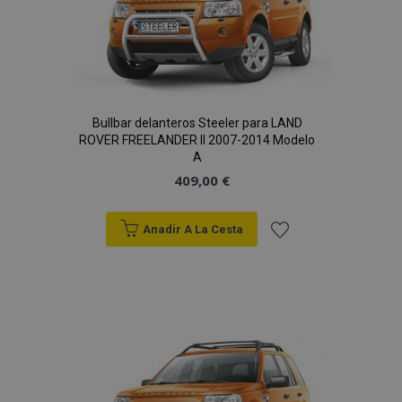
Deseos
Bullbar delanteros Steeler para LAND
ROVER FREELANDER II 2007-2014 Modelo
A
409,00 €
Anadir A La Cesta
Añadir
a la
Lista
de