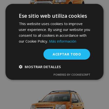
Deseos
Ese sitio web utiliza cookies
This website uses cookies to improve
user experience. By using our website you
Bullbar delanteros Steeler para LAND
consent to all cookies in accordance with
ROVER FREELANDER II 2007-2014 Modelo
S
our Cookie Policy.
Más información
518,00 €
ACEPTAR TODO
Anadir A La Cesta
MOSTRAR DETALLES
Añadir
POWERED BY COOKIESCRIPT
Cookies
Cookies de
a la
estrictamente
rendimiento
necesarias
Lista
de
Cookies de
Cookies de
Deseos
preferencias
funcionalidad