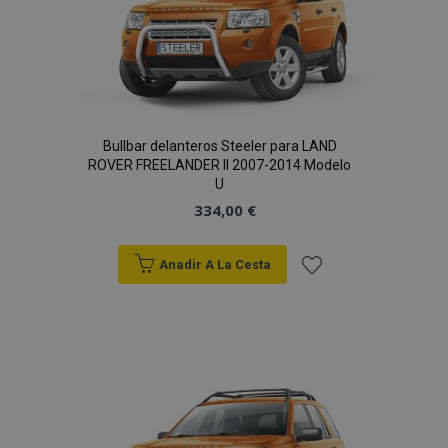
Bullbar delanteros Steeler para LAND
ROVER FREELANDER II 2007-2014 Modelo
U
334,00 €
Anadir A La Cesta
Añadir
a la
Lista
de