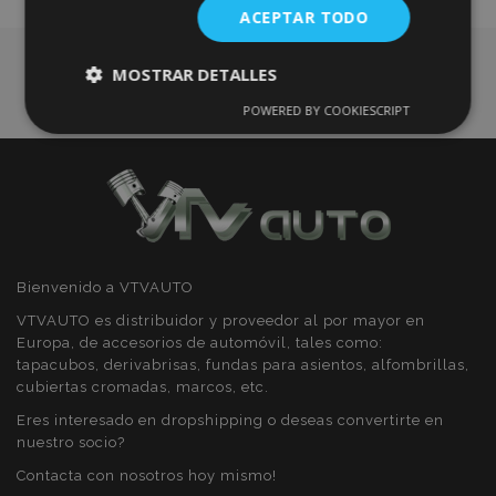
ACEPTAR TODO
Deseos
MOSTRAR DETALLES
POWERED BY COOKIESCRIPT
Cookies
Cookies de
estrictamente
rendimiento
necesarias
Cookies de
Cookies de
preferencias
funcionalidad
Bienvenido a VTVAUTO
VTVAUTO es distribuidor y proveedor al por mayor en
Europa, de accesorios de automóvil, tales como:
tapacubos, derivabrisas, fundas para asientos, alfombrillas,
cubiertas cromadas, marcos, etc.
Cookies estrictamente necesarias
Eres interesado en dropshipping o deseas convertirte en
nuestro socio?
Cookies de rendimiento
Contacta con nosotros hoy mismo!
Cookies de preferencias