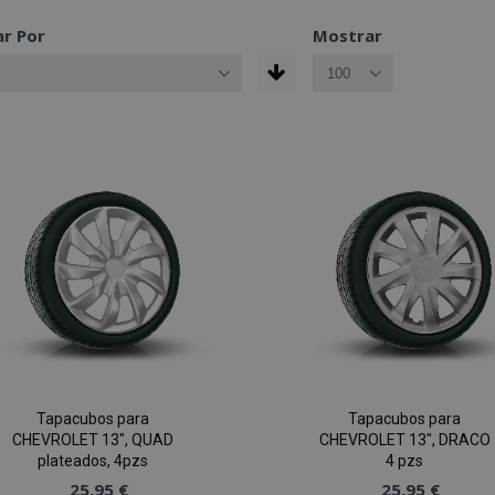
r Por
Mostrar
Tapacubos para
Tapacubos para
CHEVROLET 13", QUAD
CHEVROLET 13", DRACO
plateados, 4pzs
4 pzs
25,95 €
25,95 €