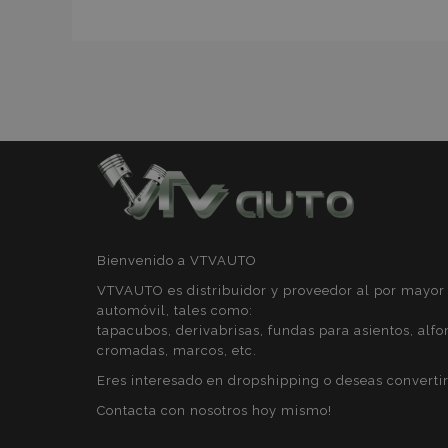
mage-messages
recently_compare
product_data_sto
Bienvenido a VTVAUTO
CookieScriptConse
VTVAUTO es distribuidor y proveedor al por mayor 
automóvil, tales como:
tapacubos, derivabrisas, fundas para asientos, alfo
cromadas, marcos, etc.
mage-translation-f
Eres interesado en dropshipping o deseas convertir
Contacta con nosotros hoy mismo!
recently_viewed_p