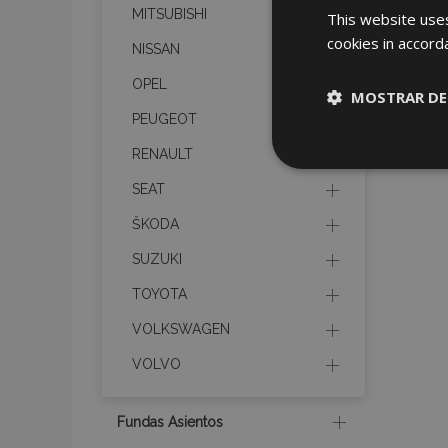
MITSUBISHI
This website uses
cookies in accord
NISSAN
OPEL
MOSTRAR DE
PEUGEOT
RENAULT
Cookies
estrictame
necesaria
SEAT
ŠKODA
SUZUKI
TOYOTA
VOLKSWAGEN
Cooki
VOLVO
Strictly necessary c
be used properly wit
Fundas Asientos
Nombre