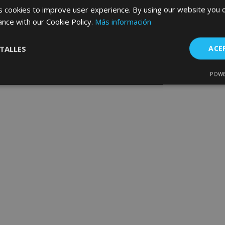
32,95 €
35,95 €
 cookies to improve user experience. By using our website you c
ance with our Cookie Policy.
Más información
Anadir A La Cesta
Anadir A La Cesta
TALLES
ACE
Añadir
a la
POWE
Cookies de
Cookies de
nte
rendimiento
preferencias
f
Lista
s
de
Deseos
es estrictamente necesarias
Cookies de rendimiento
Cookies de prefer
Cookies de funcionalidad
ookies allow core website functionality such as user login and account management
hout strictly necessary cookies.
Proveedor
/
Vencimiento
Descripción