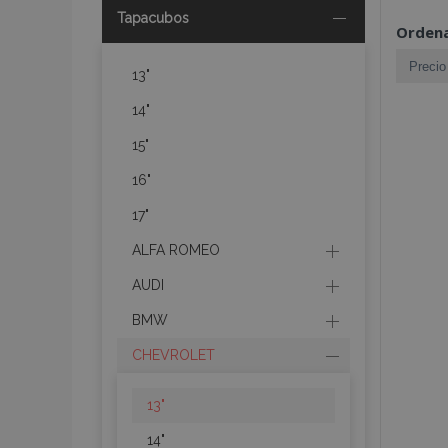
Tapacubos
Ordena
13"
14"
15"
16"
17"
ALFA ROMEO
AUDI
BMW
CHEVROLET
13"
14"