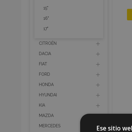
15"
16"
17"
CITROËN
DACIA
FIAT
FORD
HONDA
HYUNDAI
KIA
MAZDA
MERCEDES
Ese sitio we