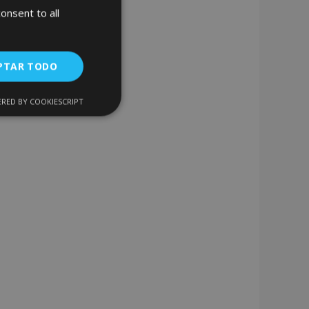
onsent to all
PTAR TODO
Añadir
a la
RED BY COOKIESCRIPT
Cookies de
uncionalidad
Lista
de
Deseos
encias
. The website cannot