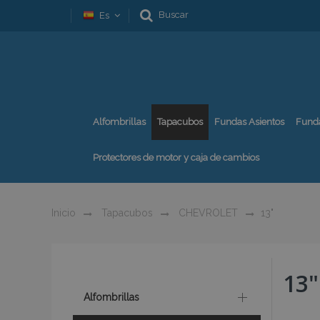
Buscar
Es
Alfombrillas
Tapacubos
Fundas Asientos
Fund
Protectores de motor y caja de cambios
Inicio
Tapacubos
CHEVROLET
13"
13"
Alfombrillas