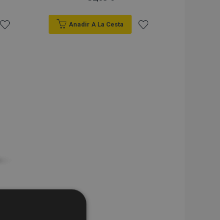
Anadir A La Cesta
Añadir
Añadir
a la
a la
Lista
Lista
de
de
Deseos
Deseos