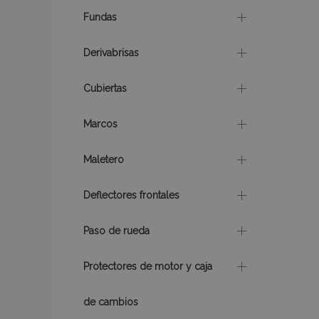
Fundas
recently_viewed_p
Derivabrisas
section_data_ids
Cubiertas
PHPSESSID
Marcos
Maletero
Deflectores frontales
X-Magento-Vary
Paso de rueda
Protectores de motor y caja
mage-cache-sessi
de cambios