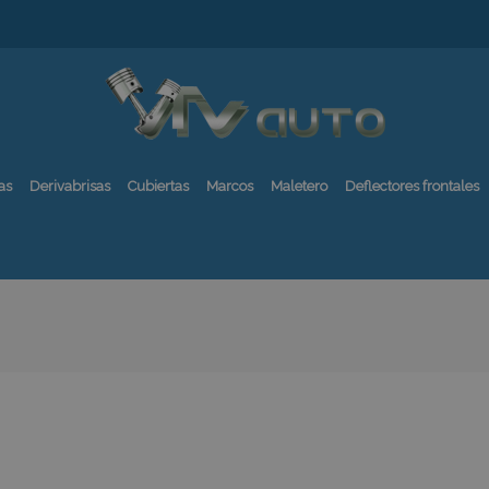
as
Derivabrisas
Cubiertas
Marcos
Maletero
Deflectores frontales