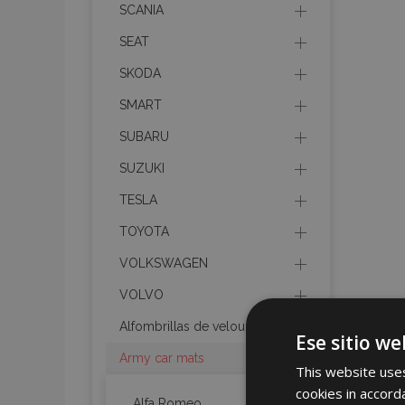
SCANIA
SEAT
SKODA
SMART
SUBARU
SUZUKI
TESLA
TOYOTA
VOLKSWAGEN
VOLVO
Alfombrillas de velours
Ese sitio we
Army car mats
This website uses
cookies in accord
Alfa Romeo