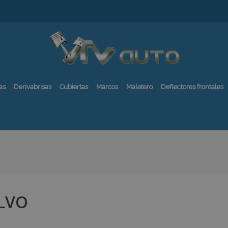
as
Derivabrisas
Cubiertas
Marcos
Maletero
Deflectores frontales
LVO