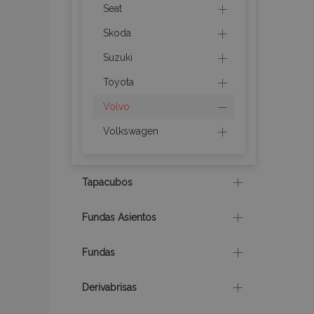
Seat
Skoda
Suzuki
recently_compare
Toyota
Volvo
product_data_sto
Volkswagen
CookieScriptConse
Tapacubos
mage-translation-f
Fundas Asientos
Fundas
recently_viewed_p
Derivabrisas
recently_compare