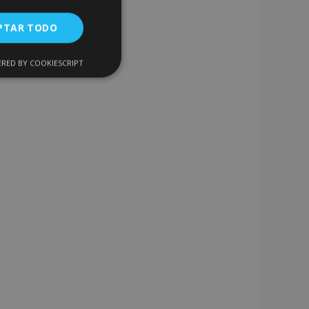
PTAR TODO
RED BY COOKIESCRIPT
Cookies de
uncionalidad
encias
. The website cannot
 de productos
acilitar la