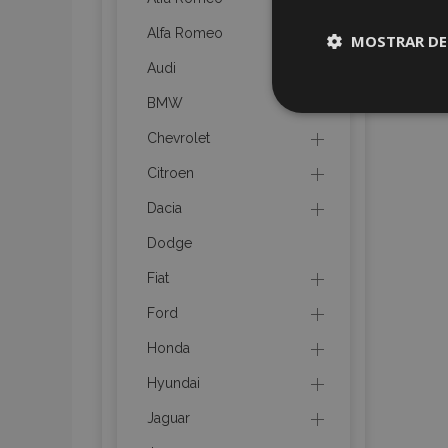
Alfa Romeo
MOSTRAR DE
Audi
Cookies
BMW
estrictame
necesaria
Chevrolet
Citroen
Dacia
Dodge
Cooki
Fiat
Ford
Strictly necessary c
Honda
be used properly wit
Hyundai
Nombre
Jaguar
recently_viewed_p