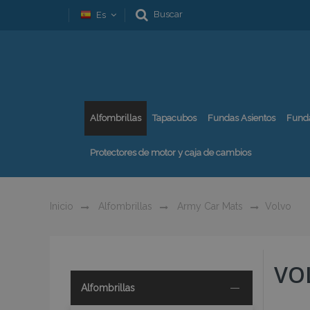
Buscar
Es
Alfombrillas
Tapacubos
Fundas Asientos
Fund
Protectores de motor y caja de cambios
Inicio
Alfombrillas
Army Car Mats
Volvo
VO
Alfombrillas