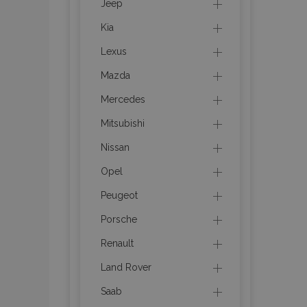
Jeep
section_data_ids
Kia
Lexus
PHPSESSID
Mazda
Mercedes
Mitsubishi
Nissan
Opel
X-Magento-Vary
Peugeot
Porsche
mage-cache-sessi
Renault
Land Rover
Saab
mage-messages