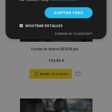
ACEPTAR TODO
MOSTRAR DETALLES
POWERED BY COOKIESCRIPT
Cookies
Cookies de
estrictamente
rendimiento
necesarias
Fundas de asiento BERLIN gris
153,00 €
Cookies de
Cookies de
preferencias
funcionalidad
Anadir A La Cesta
Añadir
a la
Lista
Cookies estrictamente necesarias
Cookies de rendimiento