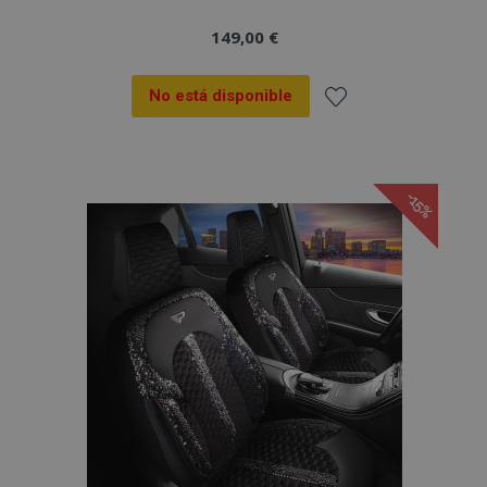
149,00 €
No está disponible
Añadir
a la
-15%
Lista
de
Deseos