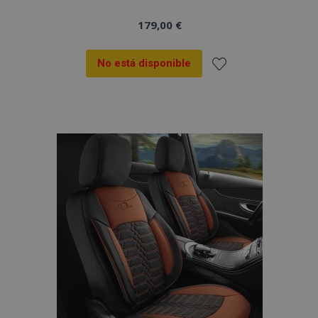
179,00 €
No está disponible
Añadir
a la
Lista
de
Deseos