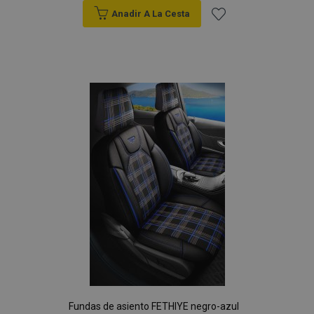
Anadir A La Cesta
Añadir
a la
Lista
de
Deseos
Fundas de asiento FETHIYE negro-azul