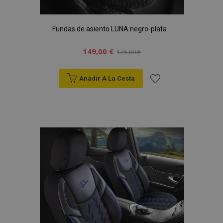
Fundas de asiento LUNA negro-plata
149,00 €
175,00 €
Anadir A La Cesta
Añadir
a la
Lista
de
Deseos