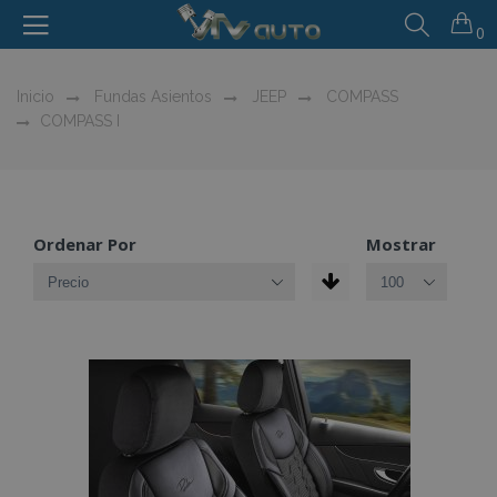
0
Inicio
Fundas Asientos
JEEP
COMPASS
COMPASS I
Ordenar Por
Mostrar