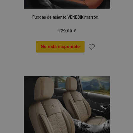
Fundas de asiento VENEDIK marrón
179,00 €
No está disponible
Añadir
a la
Lista
de
Deseos