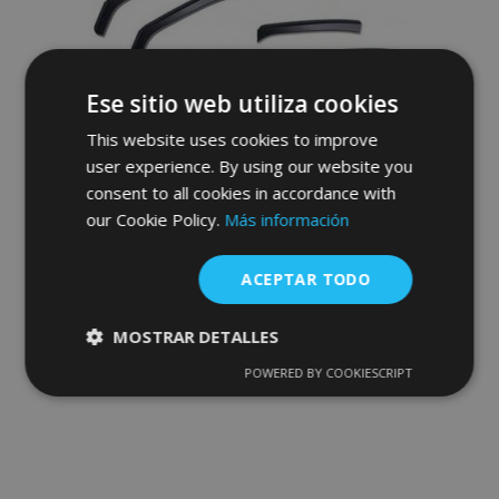
Ese sitio web utiliza cookies
This website uses cookies to improve
user experience. By using our website you
consent to all cookies in accordance with
Derivabrisas para SEAT ARONA, D + I
our Cookie Policy.
2017-, anteriores y posteriores, 4 pz, 5-
Más información
puertas
56,95 €
ACEPTAR TODO
Anadir A La Cesta
MOSTRAR DETALLES
Añadir
POWERED BY COOKIESCRIPT
Cookies
Cookies de
estrictamente
rendimiento
a la
necesarias
Lista