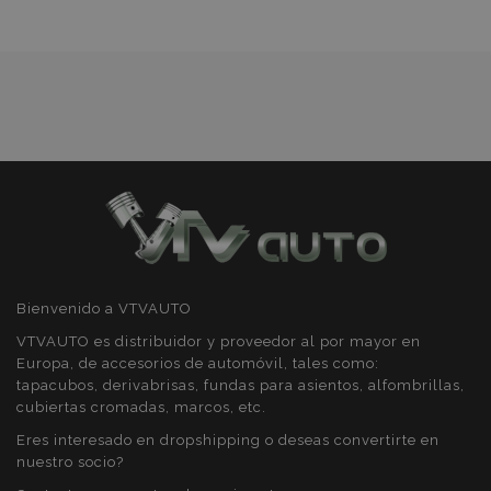
de
Cookies de
Cookies de
preferencias
funcionalidad
Deseos
Cookies estrictamente necesarias
Cookies de rendimiento
Cookies de preferencias
Cookies de funcionalidad
Bienvenido a VTVAUTO
Strictly necessary cookies allow core website
functionality such as user login and account
VTVAUTO es distribuidor y proveedor al por mayor en
management. The website cannot be used
properly without strictly necessary cookies.
Europa, de accesorios de automóvil, tales como:
tapacubos, derivabrisas, fundas para asientos, alfombrillas,
Proveedor
/
Nombre
Venc
cubiertas cromadas, marcos, etc.
Dominio
Eres interesado en dropshipping o deseas convertirte en
recently_viewed_product
1
Adobe Inc.
www.vtvauto.es
nuestro socio?