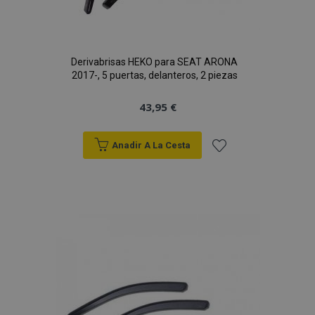
Derivabrisas HEKO para SEAT ARONA
2017-, 5 puertas, delanteros, 2 piezas
43,95 €
Anadir A La Cesta
Añadir
a la
Lista
de
Deseos