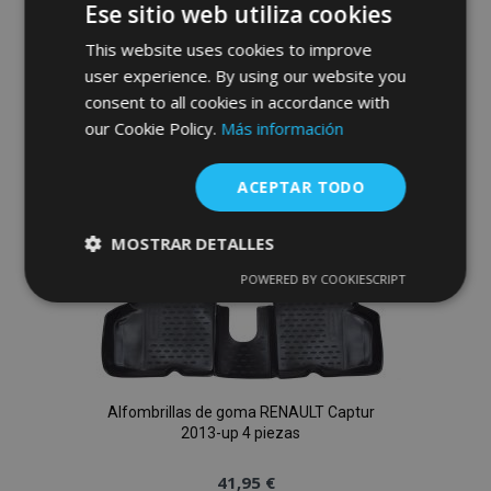
Ese sitio web utiliza cookies
Añadir
This website uses cookies to improve
a la
user experience. By using our website you
consent to all cookies in accordance with
Lista
our Cookie Policy.
Más información
de
ACEPTAR TODO
Deseos
MOSTRAR DETALLES
POWERED BY COOKIESCRIPT
Cookies
Cookies de
estrictamente
rendimiento
necesarias
Cookies de
Cookies de
Alfombrillas de goma RENAULT Captur
preferencias
funcionalidad
2013-up 4 piezas
41,95 €