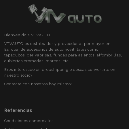
X-Magento-Vary
59 
Adobe Inc.
58 s
www.vtvauto.es
Bienvenido a VTVAUTO
VTVAUTO es distribuidor y proveedor al por mayor en
Europa, de accesorios de automóvil, tales como:
tapacubos, derivabrisas, fundas para asientos, alfombrillas,
cubiertas cromadas, marcos, etc.
Eres interesado en dropshipping o deseas convertirte en
nuestro socio?
Contacta con nosotros hoy mismo!
mage-cache-sessid
1
Adobe Inc.
Referencias
www.vtvauto.es
Condiciones comerciales