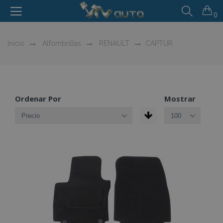
0
Inicio
Alfombrillas
RENAULT
CAPTUR
Ordenar Por
Mostrar