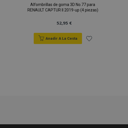
Alfombrillas de goma 3D No.77 para
RENAULT CAPTUR II 2019-up (4 piezas)
52,95 €
Anadir A La Cesta
PHPSESSID
59 
PHP.net
Añadir
49 s
.vtvauto.es
Política de Privacidad de Google
a la
Lista
de
Deseos