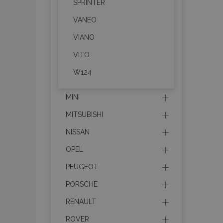
SPRINTER
VANEO
section_data_ids
VIANO
VITO
PHPSESSID
W124
MINI
MITSUBISHI
X-Magento-Vary
NISSAN
OPEL
PEUGEOT
mage-cache-sessi
PORSCHE
RENAULT
ROVER