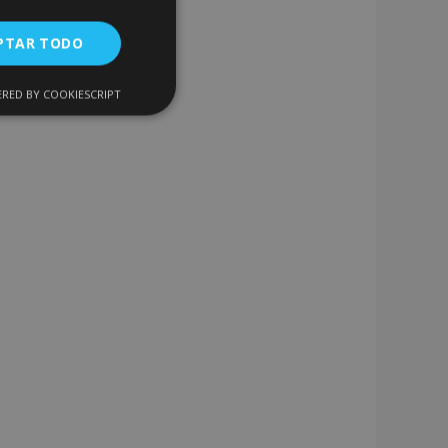
PTAR TODO
RED BY COOKIESCRIPT
Cookies de
uncionalidad
encias
. The website cannot
 de productos
acilitar la