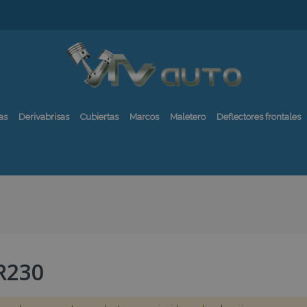
as
Derivabrisas
Cubiertas
Marcos
Maletero
Deflectores frontales
R230