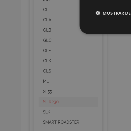
GL
MOSTRAR DE
GLA
Cookies
GLB
estrictame
necesaria
GLC
GLE
GLK
GLS
Cooki
ML
SL55
Strictly necessary c
SL R230
be used properly wit
SLK
Nombre
SMART ROADSTER
recently_viewed_p