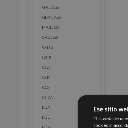
G-CLASS
GL-CLASS
M-CLASS
S-CLASS
C-126
C215
CLA
CLK
CLS
CITAN
Ese sitio we
EQA
EQC
This website uses
cookies in accord
EQV