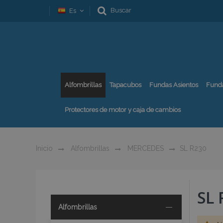
Buscar
Es
Alfombrillas
Tapacubos
Fundas Asientos
Fund
Protectores de motor y caja de cambios
Inicio
Alfombrillas
MERCEDES
SL R230
SL 
Alfombrillas