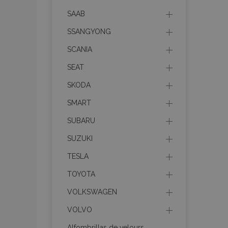
mage-messages
SAAB
SSANGYONG
SCANIA
recently_compare
SEAT
product_data_sto
SKODA
SMART
CookieScriptConse
SUBARU
SUZUKI
mage-translation-f
TESLA
TOYOTA
VOLKSWAGEN
recently_viewed_p
VOLVO
recently_compare
Alfombrillas de velours