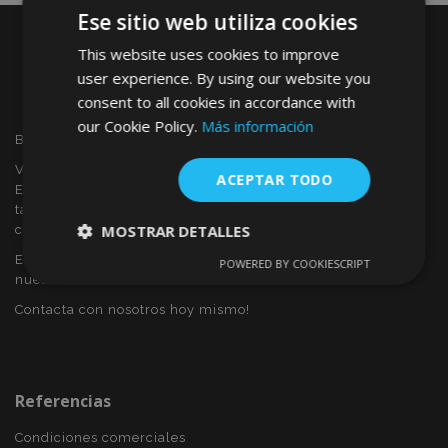
Ese sitio web utiliza cookies
This website uses cookies to improve
user experience. By using our website you
consent to all cookies in accordance with
our Cookie Policy.
Más información
Bienvenido a VTVAUTO
VTVAUTO es distribuidor y proveedor al por mayor en
ACEPTAR TODO
Europa, de accesorios de automóvil, tales como:
tapacubos, derivabrisas, fundas para asientos, alfombrillas,
MOSTRAR DETALLES
cubiertas cromadas, marcos, etc.
Eres interesado en dropshipping o deseas convertirte en
POWERED BY COOKIESCRIPT
Cookies
Cookies de
nuestro socio?
estrictamente
rendimiento
necesarias
Contacta con nosotros hoy mismo!
Cookies de
Cookies de
preferencias
funcionalidad
Referencias
Condiciones comerciales