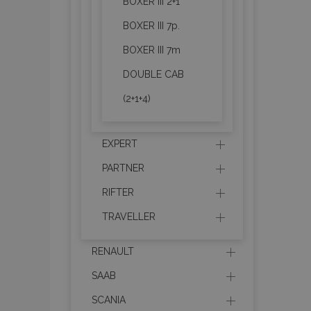
BOXER III 2+1
mage-messages
BOXER III 7p.
BOXER III 7m
recently_compare
DOUBLE CAB
(2+1+4)
product_data_sto
EXPERT
CookieScriptConse
PARTNER
RIFTER
mage-translation-f
TRAVELLER
RENAULT
recently_viewed_p
SAAB
SCANIA
recently_compare