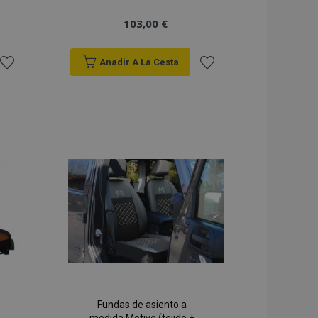
103,00 €
Anadir A La Cesta
Añadir
Añadir
a la
a la
Lista
Lista
de
de
Deseos
Deseos
Fundas de asiento a