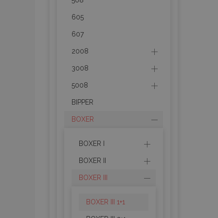
508
605
section_data_ids
607
2008
PHPSESSID
3008
5008
BIPPER
BOXER
X-Magento-Vary
BOXER I
BOXER II
mage-cache-sessi
BOXER III
BOXER III 1+1