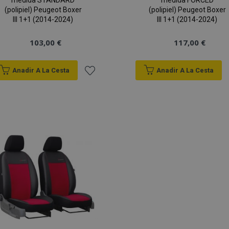
medida STANDARD
medida FORCED
(polipiel) Peugeot Boxer
(polipiel) Peugeot Boxer
III 1+1 (2014-2024)
III 1+1 (2014-2024)
103,00 €
117,00 €
Anadir A La Cesta
Anadir A La Cesta
Añadir
a la
Lista
de
Deseos