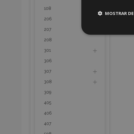
108
MOSTRAR DE
206
207
Cookies
estrictame
208
necesaria
301
306
307
308
Cooki
309
Strictly necessary c
405
be used properly wit
406
Nombre
407
recently_viewed_p