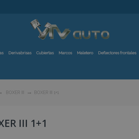
as
Derivabrisas
Cubiertas
Marcos
Maletero
Deflectores frontales
BOXER III
BOXER III 1+1
ER III 1+1