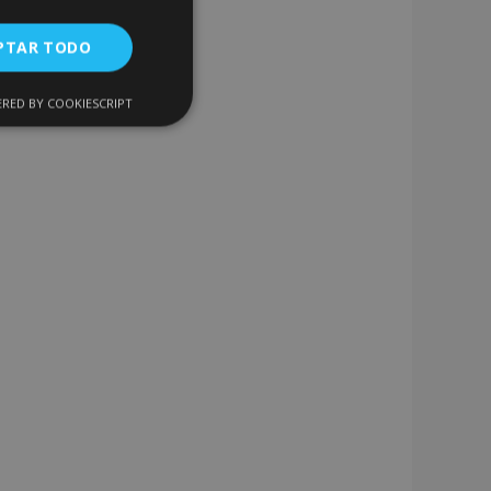
PTAR TODO
RED BY COOKIESCRIPT
Cookies de
uncionalidad
encias
. The website cannot
 de productos
acilitar la