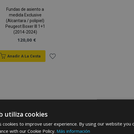
Fundas de asiento a
medida Exclusive
(Alcantara / polipiel)
Peugeot Boxer III 1+1
(2014-2024)
120,00 €
Anadir A La Cesta
Añadir
a la
Lista
de
b utiliza cookies
Deseos
 cookies to improve user experience. By using our website you c
ance with our Cookie Policy.
Más información