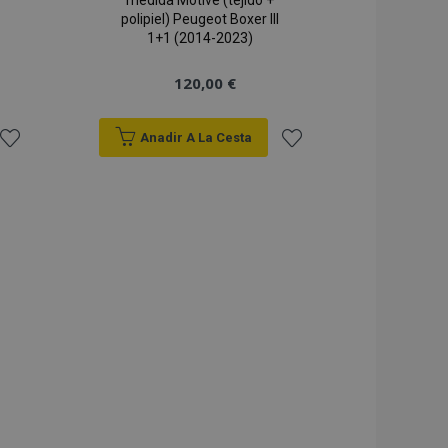
medida Motive (tejido +
polipiel) Peugeot Boxer III
1+1 (2014-2023)
120,00 €
Anadir A La Cesta
Añadir
Añadir
a la
a la
Lista
Lista
de
de
Deseos
Deseos