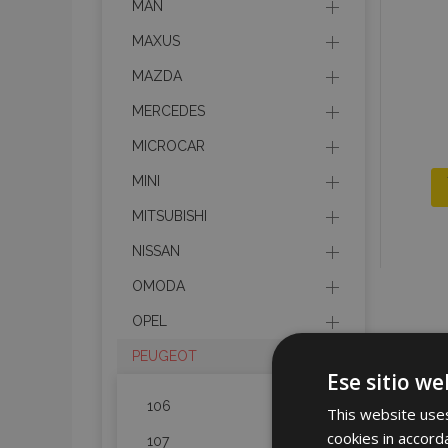
MAN
MAXUS
MAZDA
MERCEDES
MICROCAR
MINI
MITSUBISHI
NISSAN
OMODA
OPEL
PEUGEOT
Ese sitio we
106
This website uses
cookies in accord
107