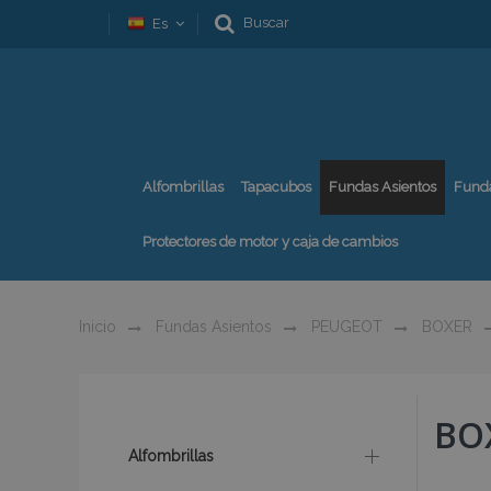
Buscar
Es
Alfombrillas
Tapacubos
Fundas Asientos
Fund
Protectores de motor y caja de cambios
Inicio
Fundas Asientos
PEUGEOT
BOXER
BOX
Alfombrillas