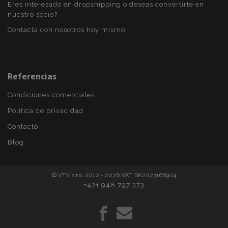
58 s
www.vtvauto.es
Eres interesado en dropshipping o deseas convertirte en
nuestro socio?
Contacta con nosotros hoy mismo!
Referencias
Condiciones comerciales
Política de privacidad
Contacto
mage-cache-sessid
1
Adobe Inc.
www.vtvauto.es
Blog
© VTV s.r.o. 2010 - 2026 VAT: SK2023166904
+421 948 797 373