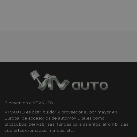
Lista
PHPSESSID
59 
PHP.net
de
49 s
.vtvauto.es
Política de Privacidad de Google
Deseos
Bienvenido a VTVAUTO
VTVAUTO es distribuidor y proveedor al por mayor en
Europa, de accesorios de automóvil, tales como:
tapacubos, derivabrisas, fundas para asientos, alfombrillas,
cubiertas cromadas, marcos, etc.
X-Magento-Vary
59 
Adobe Inc.