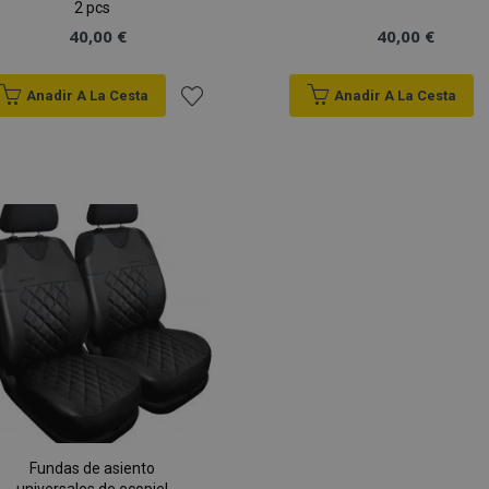
2 pcs
40,00 €
40,00 €
Anadir A La Cesta
Anadir A La Cesta
Añadir
a la
Lista
de
Deseos
Fundas de asiento