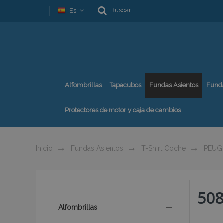
Buscar
Es
Alfombrillas
Tapacubos
Fundas Asientos
Fund
Protectores de motor y caja de cambios
Inicio
Fundas Asientos
T-Shirt Coche
PEUG
50
Alfombrillas