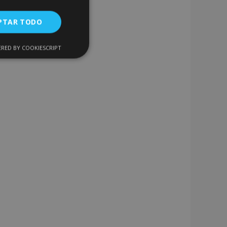
PTAR TODO
RED BY COOKIESCRIPT
Cookies de
uncionalidad
encias
. The website cannot
 de productos
acilitar la