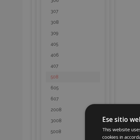
306
307
308
309
405
406
407
508
605
607
2008
Ese sitio we
3008
This website uses
5008
cookies in accord