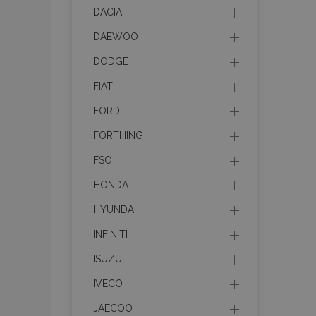
mage-messages
DACIA
DAEWOO
DODGE
recently_compare
FIAT
FORD
product_data_sto
FORTHING
CookieScriptConse
FSO
HONDA
HYUNDAI
mage-translation-f
INFINITI
ISUZU
recently_viewed_p
IVECO
JAECOO
recently_compare