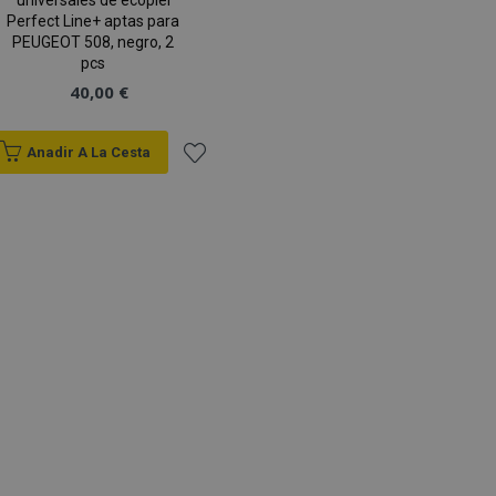
universales de ecopiel
Perfect Line+ aptas para
PEUGEOT 508, negro, 2
pcs
40,00 €
Anadir A La Cesta
Añadir
a la
Lista
de
Deseos