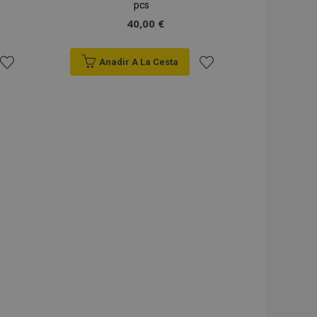
pcs
40,00 €
Anadir A La Cesta
Añadir
Añadir
a la
a la
Lista
Lista
de
de
Deseos
Deseos