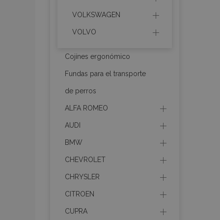
VOLKSWAGEN
section_data_ids
VOLVO
PHPSESSID
Cojínes ergonómico
Fundas para el transporte
de perros
ALFA ROMEO
X-Magento-Vary
AUDI
BMW
CHEVROLET
mage-cache-sessi
CHRYSLER
CITROEN
CUPRA