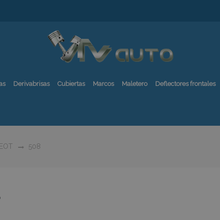
as
Derivabrisas
Cubiertas
Marcos
Maletero
Deflectores frontales
EOT
508
8