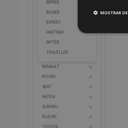
BIPPER
MOSTRAR DE
BOXER
EXPERT
Cookies
PARTNER
estrictame
necesaria
RIFTER
TRAVELLER
RENAULT
ROVER
Cooki
SEAT
SKODA
Strictly necessary c
be used properly wit
SUBARU
Nombre
SUZUKI
recently_viewed_p
TOYOTA